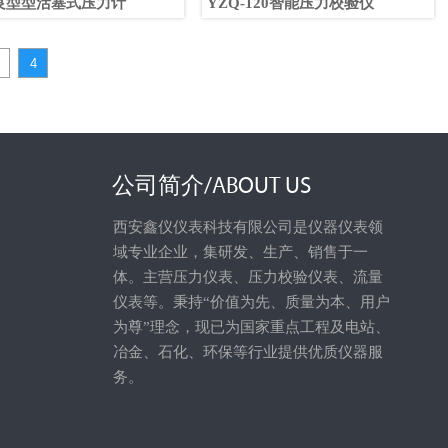
良型型活塞式压力计
YZQ-120智能压力校验仪
4
公司简介/ABOUT US
西安鑫仪仪表科技有限公司是仪器仪表领
域专业企业，集研发、生产、销售于一
体。主营压力仪表、压力校验仪表、流量
仪表等。秉持“价值为先、质量为本、用户
为尊”理念，现已为国家重点工程及电站、
冶金、石化、环保等行业提供优质仪器服
务。