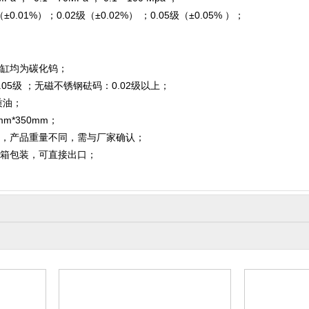
1%）；0.02级（±0.02%） ；0.05级（±0.05% ）；
塞缸均为碳化钨；
05级 ；无磁不锈钢砝码：0.02级以上；
质油；
m*350mm；
，产品重量不同，需与厂家确认；
箱包装，可直接出口；