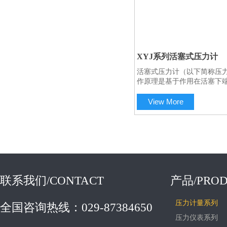
XYJ系列活塞式压力计
活塞式压力计（以下简称压
扫码咨询工程师
作原理是基于作用在活塞下
力所形成的力与施加于活塞
产生的重力相平衡的原理制
View More
特点：它的活塞系统由碳化
变误差和温度附加误差小、
长期保持活塞系统尺寸不变
系统结构便于安装和维护；
作位置指示器，读数方便。
联系我们/CONTACT
产品/PROD
压力计量系列
全国咨询热线：029-87384650
压力仪表系列