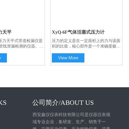
力天平
XyQ-6F气体活塞式压力计
 系列压力天平式管道检漏仪是
压力的定义是在一定面积上的力与该面
管线泄漏检测的仪器。可
积的比值，核心部件是一个准确度极高
意变化或波动的压力，测
的活塞系统组件，通过在该组件上加载
.5MPa 至25MPa 间任
砝码产生测量所需的压力。活塞缸和活
e
View More
可为液体(水或油)或气体
塞杆均由碳化物制成，这种材料具有极
气)适于野外使用。
低的受压变形量和受热膨胀系数，保证
活塞的横截面具有良好的线性度，使本
仪器准确度非常出色。
KS
公司简介/ABOUT US
西安鑫仪仪表科技有限公司是仪器仪表领
域专业企业，集研发、生产、销售于一
体。主营压力仪表、压力校验仪表、流量