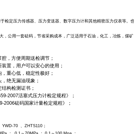
用于检定压力传感器、压力变送器、数字压力计和其他精密压力仪表等。
大，公用一套砝码，节省采购成本，广泛适用于石油，化工，冶炼，煤矿
节腔，方便周期送检调节；
断装置，用户可以安心的使用；
构，重心低，稳定性极好；
头，绝无漏油现象；
定结构检测证书；
G59-2007活塞式压力计检定规程》；
99-2006砝码国家计量检定规程》；
D-70 、ZHTS110；
； 0.1～70MPa ； 0.1～100 Mpa ；