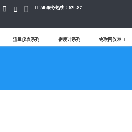


24h服务热线：029-87384650


流量仪表系列
密度计系列
物联网仪表


