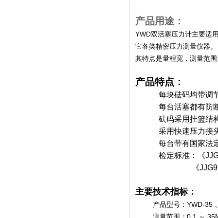
产品用途：
YWD双活塞压力计主要适
它各类精密压力测量仪器。
其特点是量程宽，测量范围
产品特点：
每块砝码均带调
每台活塞都有防
砝码采用挂篮结
采用快速压力接
每台带有国家法
检定标准：《
JJ
《
JJG
主要技术指标：
产品型号：YWD-35 、YW
测量范围：0.1 ～ 35MPa 