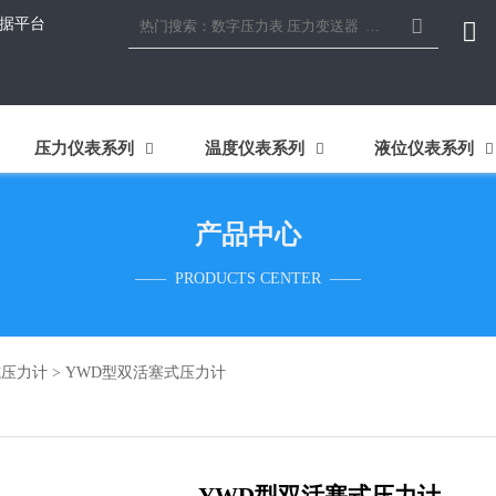

据平台

压力仪表系列
温度仪表系列
液位仪表系列



产品中心
—— PRODUCTS CENTER ——
式压力计
>
YWD型双活塞式压力计