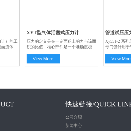
XYT型气体活塞式压力计
管道试压压
力计）的工
压力的定义是在一定面积上的力与该面
Xy551-2
一对一服务
端面流体压
积的比值，核心部件是一个准确度极高
专门设计用于
上端砝码所
的活塞系统组件，通过在该组件上加载
以精密测量任
成。压力计
砝码产生测量所需的压力。活塞缸和活
量压力范围可在0
View More
View Mor
钨制造，形
塞杆均由碳化钨制成，这种材料具有极
选。测压介质
耐磨、可以
低的受压变形量和受热膨胀系数，保证
(空气或天然
；全新活塞
活塞的横截面具有良好的线性度，使本
数显活塞工
仪器准确度非常出色。
UCT
快速链接/QUICK LIN
公司介绍
新闻中心