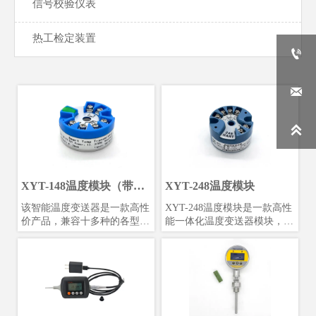
信号校验仪表
热工检定装置



XYT-148温度模块（带
XYT-248温度模块
USB调试）
​该智能温度变送器是一款高性
XYT-248温度模块是一款高性
价产品，兼容十多种的各型热
能一体化温度变送器模块，支
电偶和热电阻信号变送。使用
持PT50、PT100、PT500、
24位Σ-△采样芯片，可保证高
PT1000热电阻及E、J、B、
精度测量；采用防浪涌、防反
K、N、R、S、T热电偶，同
接设计，避免工程安装中的误
时具备毫伏信号和电阻信号测
安装和误操作；采用增强软件
量能力。该模块隔离电压高达
安全设计，包括独立看门狗、
DC1000V，采用4-20mA叠加
低压监控复位、多任务调度优
HART协议数字通信，支持远