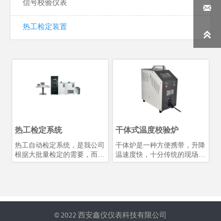
信号校验仪表

热工检定装置

热工检定系统
干体式温度校验炉
热工自动检定系统，是我公司
干体炉是一种方便携带，升降
根据大批量检定的需要，而自
温速度快，十分传统的现场热
主研发的新一代热电偶、热电
源（温场），干体炉采用高稳
阻自动检定系统。该系统升温
定控温仪，,均热块采用导热
迅速，数据稳定，结果精确，
较好的合金材料。在技术上与
评判标准等优点。
国内外先进技术同步，在**入
深度，水平温场，垂直温场等
技术方面处于先进水平。在所
© 2022 西安鑫仪仪表科技有限公司
需的温度范围内使用，被广泛