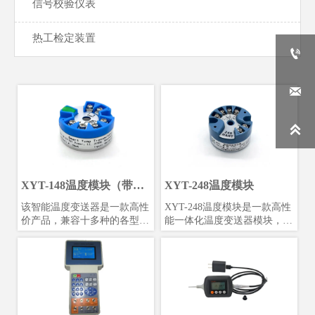
信号校验仪表
热工检定装置



XYT-148温度模块（带
XYT-248温度模块
USB调试）
​该智能温度变送器是一款高性
XYT-248温度模块是一款高性
价产品，兼容十多种的各型热
能一体化温度变送器模块，支
电偶和热电阻信号变送。使用
持PT50、PT100、PT500、
24位Σ-△采样芯片，可保证高
PT1000热电阻及E、J、B、
精度测量；采用防浪涌、防反
K、N、R、S、T热电偶，同
接设计，避免工程安装中的误
时具备毫伏信号和电阻信号测
安装和误操作；采用增强软件
量能力。该模块隔离电压高达
安全设计，包括独立看门狗、
DC1000V，采用4-20mA叠加
低压监控复位、多任务调度优
HART协议数字通信，支持远