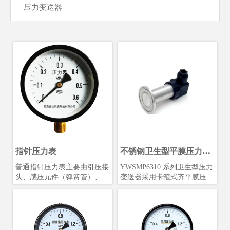
压力变送器
指针压力表
不锈钢卫生型平膜压力变
送器
普通指针压力表主要由引压接
YWSMP6310 系列卫生型压力
头、感压元件（弹簧管）、传
变送器采用卡箍式齐平膜压力
动放大装置（机芯）等部分组
传感器和智能型数字处理电路
成。压力介质由引压接头传递
将前端压力信号转变为标准电
到弹簧管内部，弹簧管受力后
流、电压或数字信号，智能型
产生形变，联动机芯部件的中
产品可直接与计算机、二次仪
的扇形齿轮，指针跟着齿轮旋
表等相连进行数据远传。