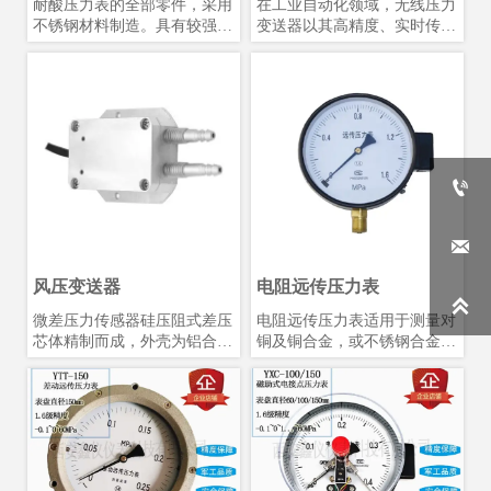
耐酸压力表的全部零件，采用
在工业自动化领域，无线压力
不锈钢材料制造。具有较强的
变送器以其高精度、实时传输
耐腐蚀性能，适用于检测腐蚀
特性，成为监测系统的重要组
性较强的压力和在恶劣的外部
成部分。该设备采用先进的无
环境中使用。广泛应用于石
线通信技术，将压力信号远程
油、化工、农药等工业企业。
传输至监控平台，降低布线成
本，提升系统可靠性。通过精
准的压力数据采集，为工业生
产提供准确依据，保障设备运

行安全。

风压变送器
电阻远传压力表

微差压力传感器硅压阻式差压
电阻远传压力表适用于测量对
芯体精制而成，外壳为铝合金
铜及铜合金，或不锈钢合金不
或不锈钢结构。两个压力接口
起腐蚀作用气体，液体的压
为M10螺纹和旋塞结构可直接
力，电阻远传压力表通过仪表
安装在测量管道上或通过引压
内部安装的定位器式传感器把
管连接。广泛应用于除尘设
被测量值传至远离测量点的二
备、锅炉送风、井下通风等电
次仪表上，以实现集中检测和
力、煤炭行业及油漆、饮料等
远距离控制，此外，电阻远传
液体的饮料瓶、罐包装物的捡
压力表能够同时就地指示压