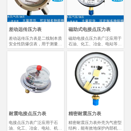
漏压力过程控制领域。
力，便于现场工艺检查。
差动远传压力表
磁助式电接点压力表
差动远传压力表是二线制本质
磁助电接点压力表广泛应用于
安全性防爆仪表，用于测量对
石油、化工、冶金、电站等工
铜及其合金不起腐蚀作用的液
业部门或机电设备配套中测量
体、气体和蒸汽的压力。仪表
无爆炸危险的各种流体介质的
带上阻尼器后，可测量脉动、
压力。通常，磁助电接点压力
冲击、突然卸荷介质的压力。
表经与相应的电气器件(如继
带上隔膜部分后，可测量大粘
电器及接触器等)配套使用，
度、有腐蚀性质的压力。仪表
即可对被测(控)压力系统实现
除就地进行压力指示外，还连
自动控制和发信(报警)的目
续输出与被测压力信号成线性
的。
的4-20MA直流信号，可以与
DDZ-111电动单元组合仪表中
的显示、记录、调节仪表联网
用，组成自动记录、调节、控
耐震电接点压力表
精密耐震压力表
制等系列。适用于石油化工、
冶金、电站，轻工等部门使
电接点压力表广泛应用于石
精密耐震压力表外壳为气密型
用。
油、化工、冶金、电站、机械
结构，能有效地保护内部机件