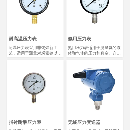
转从而将不同压力指示到表盘
上。
耐高温压力表
氨用压力表
耐温压力表采用非锡焊新工
氨用压力表适用于测量氨的液
艺，适用于测量对炭素钢以及
体和气体的压力和真空。亦可
铜合金无腐蚀作用的高温介质
测量对碳钢、奥氏体不锈钢和
的压力，测量的介质≤160℃。
锡铅类焊料等无腐蚀作用的介
耐高温压力表在耐温压力表的
质的压力和真空。为专用型仪
基础上加装不锈钢隔离散热
表，与铜及铜合金接触会产生
器，内充隔离液体，测量的介
爆炸，所以在产品刻度盘上在
质温度可达≤850℃。主要测量
产品名称下面涂上黄色横线标
高温高压的蒸汽压力，适用于
记，以作警示。主要适用于在
石油开采和热点行业。 舌型
化肥过程中或制冷设备中来测
压力表主要用于测量高粘度，
量氨的液体、气体或其混合物
易结晶物质的压力。主要用于
等的压力。
造纸化纤等行业。
指针耐酸压力表
无线压力变送器