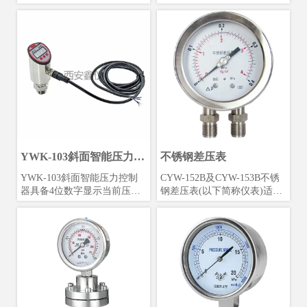
等工业部门或机电设备配套中
免受环境影响和污秽侵入。在
测量无爆炸危险的各种流体介
外壳内填充阻尼液(一般为硅
质压力。通常，仪表经与相应
油或甘油)的仪表，能够抗工
的电气器件（如继电器及变频
作环境振动和减少介质压力的
器等）配套使用，即可对被测
脉动影响。精密耐震压力表适
（控）压力的各种气体与液体
用于环境剧烈振动场所，可耐
介质经仪表实现自动控制和发
受介质的脉动，冲击及突然卸
信（报警）的目的。
荷，仪表指示稳定清晰。广泛
应用于机械、石油、化工、冶
金、矿山、电力等部门，测量
对铜和铜合金无腐蚀性介质的
压力。
YWK-103斜面智能压力控
不锈钢差压表
制器
YWK-103斜面智能压力控制
CYW-152B及CYW-153B不锈
器具备4位数字显示当前压力
钢差压表(以下简称仪表)适用
值，支持压力预设开关点和延
于化工、化纤、冶金、电力、
滞切换输出，控制范围广，控
核电等工业部门的工艺流程中
制精度高。
测量各种液(气)体介质的差
压、流量等参数。仪表结构全
部采用不锈钢制成，其中的测
量系统（双波纹管及连接部
件）、导压系统（包括接头、
导管等）采用特种奥氏体不锈