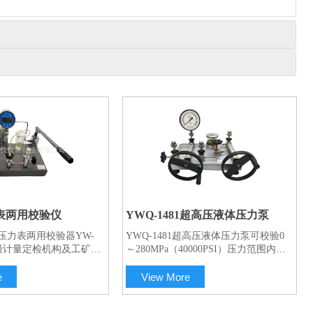
表两用校验仪
YWQ-1481超高压液体压力泵
压力表两用校验器YW-
YWQ-1481超高压液体压力泵可校验0
各级计量定检机构及工矿企
～280MPa（40000PSI）压力范围内压
法检定普通压力表及其他
力仪表。
. 本校验器采用手压杆杠
e
View More
泵产生压力,设置二级油
通过油路和水路传递压力,