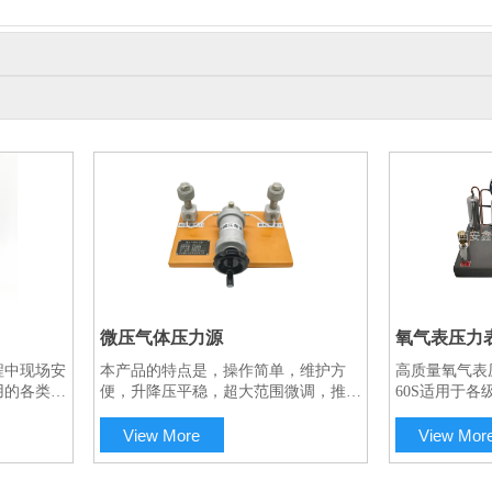
微压气体压力源
氧气表压力
程中现场安
本产品的特点是，操作简单，维护方
高质量氧气表
一对一服务
用的各类压
便，升降压平稳，超大范围微调，推拉
60S适用于
厂校表提
式加压，可远传检定仪表，最小可以控
业,采用比对
各类压力变
制的调节细度高。集正负造压于一体，
禁油类压力表
View More
View Mor
力仪表均
正负压切换方便，无泄漏等特点，是校
作用下的柱塞
验压力（差压）变送器，压力传感器，
水隔离装置,