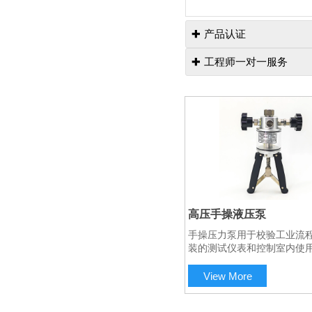
产品认证

工程师一对一服务

高压手操液压泵
手操压力泵用于校验工业流
扫码咨询工程师
装的测试仪表和控制室内使
力仪表.也可为测压仪表制造
供压力源.凡60Mpa以内的
View More
送器,压力传感器以及各类压
可用手操压力泵进行校验.