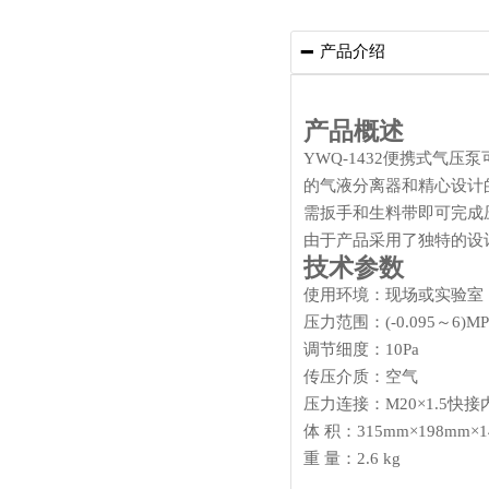
产品介绍

产品概述
YWQ-1432便携式
的气液分离器和精心设计
需扳手和生料带即可完成
由于产品采用了独特的设
技术参数
使用环境：现场或实验室
压力范围：(-0.095～6)MP
调节细度：10Pa
传压介质：空气
压力连接：M20×1.5快接
体 积：315mm×198mm×1
重 量：2.6 kg