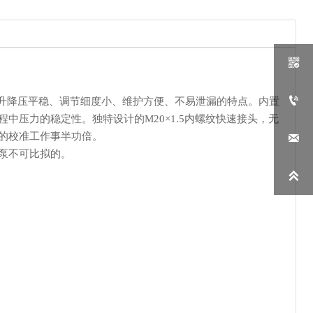


、升降压平稳、调节细度小、维护方便、不易泄漏的特点。内置
压力的稳定性。独特设计的M20×1.5内螺纹快速接头，无
的校准工作事半功倍。

泵不可比拟的。
