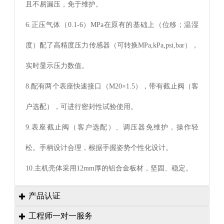
且不易漏压，免于维护。
6.正压气体（0.1-6）MPa在原有的基础上（位移；温湿
度）配了高精度压力传感器（可转换MPa,kPa,psi,bar），
实时显示压力数值。
8.
配有两个表座快速接口（
M20×1.5），带有截止阀
（客
户选配）
，可进行密封性试验使用。
9.
表座截止阀
（客户选配）
、调压器免维护，操作轻
松。手柄设计合理，根据手握姿势个性化设计。
10.
主机壳体采用
12mm厚的铝合金板材，坚固、稳定。
产品认证

工程师一对一服务
