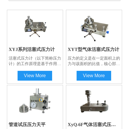
XYJ系列活塞式压力计
XYT型气体活塞式压力计
活塞式压力计（以下简称压力
压力的定义是在一定面积上的
计）的工作原理是基于作用在
力与该面积的比值，核心部件
活塞下端面流体压力所形成的
是一个准确度极高的活塞系统
力与施加于活塞上端砝码所产
组件，通过在该组件上加载砝
View More
View More
生的重力相平衡的原理制成。
码产生测量所需的压力。活塞
压力计特点：它的活塞系统由
缸和活塞杆均由碳化钨制成，
碳化钨制造，形变误差和温度
这种材料具有极低的受压变形
附加误差小、耐磨、可以长期
量和受热膨胀系数，保证活塞
保持活塞系统尺寸不变；全新
的横截面具有良好的线性度，
活塞系统结构便于安装和维
使本仪器准确度非常出色。
护；数显活塞工作位置指示
器，读数方便。
扫码咨询工程师一对一服务
管道试压压力天平
XyQ-6F气体活塞式压力