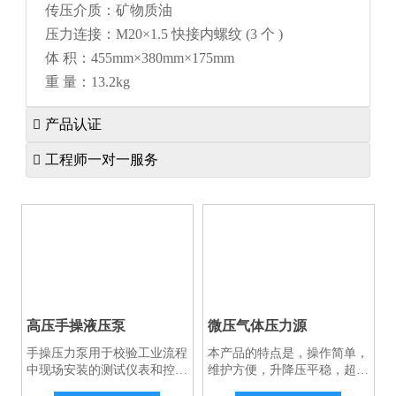
传压介质：矿物质油
压力连接：M20×1.5 快接内螺纹 (3 个 )
体 积：455mm×380mm×175mm
重 量：13.2kg
产品认证

工程师一对一服务

高压手操液压泵
微压气体压力源
手操压力泵用于校验工业流程
本产品的特点是，操作简单，
中现场安装的测试仪表和控制
维护方便，升降压平稳，超大
室内使用的各类压力仪表.也
范围微调，推拉式加压，可远