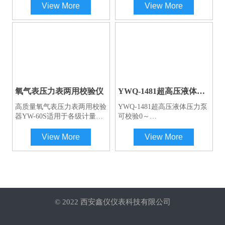
可为测压仪表制造厂校表提供
传检定仪表，最小可以控制的
View More
View More
压力源.凡60Mpa以内的各类
调节细度高。集正负造压于一
压力变送器,压力传感器以及
体，正负压切换方便，无泄漏
各类压力仪表均可用手操压力
等特点，是校验压力（差压）
泵进行校验.
变送器，压力传感器，压力表
及其它压力仪器仪表的稳定的
气压压力源。
扫码咨询工程师一对一服务
氧气表压力表两用校验仪
YWQ-1481超高压液体压
力泵
高质量氧气表压力表两用校验
YWQ-1481超高压液体压力泵
器YW-60S适用于各级计量定
可校验0～
检机构及工矿企业,采用比对
280MPa（40000PSI）压力范
法检定普通压力表及其他禁油
围内压力仪表。
View More
View More
类压力表. 本校验器采用手压
杆杠作用下的柱塞泵产生压
力,设置二级油水隔离装置,通
过油路和水路传递压力,既可
检定压力表,也可检定氧气表,
一机两用.本机具有结构合理,
© 2022 西安鑫仪仪表科技有限公司
操作简便,性能稳定,安全耐用
等优点.