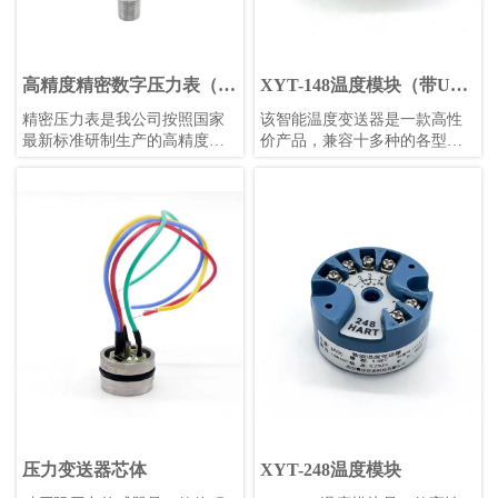
高精度精密数字压力表（白
XYT-148温度模块（带USB
色表盘）
调试）
精密压力表是我公司按照国家
​该智能温度变送器是一款高性
最新标准研制生产的高精度智
价产品，兼容十多种的各型热
能压力测量仪表。
电偶和热电阻信号变送。使用
24位Σ-△采样芯片，可保证高
精度测量；采用防浪涌、防反
接设计，避免工程安装中的误
安装和误操作；采用增强软件
安全设计，包括独立看门狗、
低压监控复位、多任务调度优
化等功能。全部采用进口元器
件，保证较长的使用寿命和稳
定性。可使用计算机或者手机
进行组态设置，方便快捷。
压力变送器芯体
XYT-248温度模块