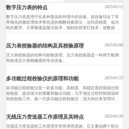
数字压力表的特点
汉诺威工博会新增智能试验装备展
2025/02/12
2026/07/21
区，中国展团预订率达92%
​数字压力表是用于在多种复杂的环境中的设备。该设备结合了世
界领先的微处理技术和先进的模数转换算法，达到高精度、低功
汉诺威工博会新增智能试验装备展区，中国展团预订率达92%，释
耗的要求。大屏幕液晶显示技术，独特的背景灯技术，使数据在
放试验设备国际化升级信号。本文解析独立展区对出口、采购、
夜晚也能清晰易读。采用进口芯片，对仪表数据采集、记忆、测
校准、交付与远程服务的影响，帮助企业抢先把握市场先机。
量保持最高值，手动回零。外壳采用不锈钢全密封，耐腐蚀、抗
震动，可应用在多种复杂的环境中。
压力表校验器的结构及其校验原理
2025/02/08
洋山港试行试验设备出口绿色通道
2026/07/21
压力表校验器的结构与校验原理。压力表校验器是一种用于检测
和校准压力表精确度的专业设备。
试验设备行业关注：洋山港试行试验设备出口绿色通道，通关平
均缩短3.2天，并将ISO 14001、RoHS、碳足迹声明等纳入条件。
快速了解企业合规准备、单证管理与供应链协同关键变化。
多功能过程校验仪的原理和功能
2025/01/23
多功能过程校验仪是一款多功能、高精度、高稳定度的现场过程
东南亚多国启动试验设备能效标签
2026/07/21
校验器，提供强大的测量和输出功能，几乎满足过程控制现场所
强制计划
有的校验工作。新一代多功能过程校验仪，强大的任务管理功
能，智能手机操作模式，助您更方便、更快捷地完成校准工作。
试验设备行业迎来新变局：东南亚多国启动试验设备能效标签强
制计划，印尼、越南、泰国将对恒温恒湿试验箱等实施MEPS管
无线压力变送器工作原理及其特点
2025/01/20
理。快速了解IE3门槛、ASEAN测试报告要求与出口合规应对重
点。
无线压力变送器的工作原理非常简单而高效。它主要由两个部分