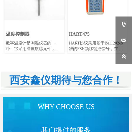

温度控制器
HART475

数字温度计是测温仪器的一
HART协议采用基于Be11202标
种，它采用温度敏感元件，如
准的FSK频移键控信号，在低
铂电阻、热电偶、半导体、热
频的4-20mA模拟信号上叠加幅

敏电阻等，将温度的变化转换
度为0.5mA的音频数字信号进行
成电信号的变化，如电压和电
双向数字通讯，数据传输率为
流的变化。这个电信号经过模
1.2kbps。
数转换电路即AD转换电路将模
西安鑫仪期待与您合作！
拟信号转换为数字信号，再由
处理单元如单片机或PC机等进
行计算，得出温度数值并显示
出来。数字温度计具有测量准
确度高、稳定性好、适用范围
WHY CHOOSE US
广等优点，广泛应用于各类工
矿企业、大专院校、科研院所
等领域。
我们提供的服务