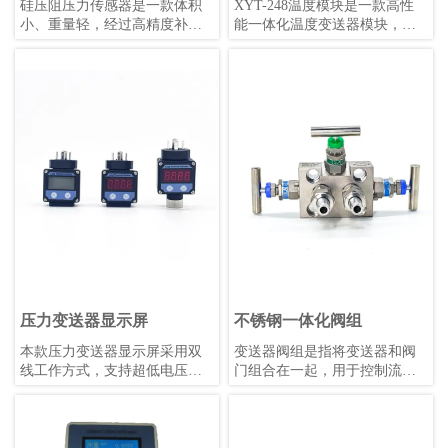
硅压阻压力传感器是一款体积
XYT-248温度模块是一款高性
小、重量轻，经过高精度补偿
能一体化温度变送器模块，支
的压阻式压力敏感元件。被测
持PT50、PT100、PT500、
压力经过隔离膜片和硅油传递
PT1000热电阻及E、J、B、K、
至敏感芯片，实现压力到电信
N、R、S、T热电偶，同时具备
号的精确转换。
毫伏信号和电阻信号测量能
力。该模块隔离电压高达
DC1000V，采用4-20mA叠加
HART协议数字通信，支持远程
管理，冷端补偿精度高，数据
刷新快，稳定性强，适用
于-40℃~+85℃的工作环境。模
块外形小巧，安装便捷，抗机
械振动和射频干扰能力强，可
适配各类热电阻或热电偶，既
可配套使用也可单独安装。
压力变送器显示屏
不锈钢一体化阀组
本款压力变送器显示屏采用双
变送器阀组是指将变送器和阀
线工作方式，支持超低电压运
门组合在一起，用于控制流体
行，配备明亮的0.36英寸LED显
的压力、流量和温度等参数的
示屏，支持用户自校准和非线
装置。变送器是一种传感器，
性显示值校正。其性能优于同
用于将压力、液位、温度等物
类产品，温漂更低，适合
理量转换为标准信号，如4-