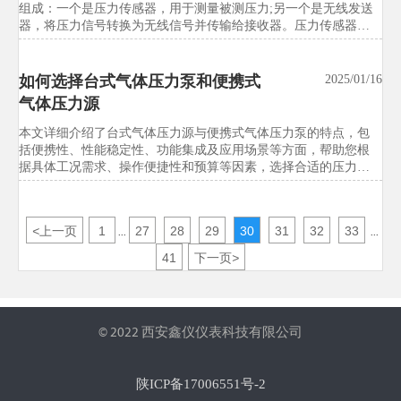
组成：一个是压力传感器，用于测量被测压力;另一个是无线发送
美国FDA修订实验室设备进口合规
2026/07/21
器，将压力信号转换为无线信号并传输给接收器。压力传感器通
常采用高精度的压力传感元件，可以准确地测量各种压力值。而
指引
无线发送器则采用无线通信技术，将测量到的压力信号转换为无
美国FDA修订实验室设备进口合规指引，非医疗器械类试验设备
线信号，并通过无线传输的方式将其发送给接收器。接收器则接
如何选择台式气体压力泵和便携式
2025/01/16
被纳入eDRA强制登记，并新增ISO/IEC 17025出厂校准证书要求。
收无线信号，将其转换为可视化的压力数据，供用户实时监测和
气体压力源
本文详解新规影响、执行时间与对美出口应对重点，帮助企业提
分析。
前合规布局。
本文详细介绍了台式气体压力源与便携式气体压力泵的特点，包
括便携性、性能稳定性、功能集成及应用场景等方面，帮助您根
欧盟CE新规生效：试验设备EMC测
2026/07/21
据具体工况需求、操作便捷性和预算等因素，选择合适的压力校
验设备，提高现场校准测试工作的效率与准确性。
试标准升级至EN IEC 61326-1:2026
欧盟CE新规生效，试验设备EMC测试标准正式升级至EN IEC
<
上一页
1
27
28
29
30
31
32
33
61326-1:2026。本文聚焦环境试验箱、力学测试仪等出口欧盟设备
...
...
的认证、型式试验与技术文件更新要点，帮助企业提前应对合规
41
下一页
>
与交付风险。
© 2022 西安鑫仪仪表科技有限公司
陕ICP备17006551号-2