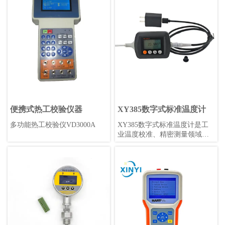
在-40℃~85℃的工业环境中使
20mA电流信号或0-10V电压信
用。具有标准赫斯曼形状，高
号。阀门则用于控制流体的流
精度0.1%，采样率可调，是工
量和压力等参数。变送器阀组
业应用的理想选择。
通常应用于工业自动化领域，
例如石化、电力、制药等行
业。
便携式热工校验仪器
XY385数字式标准温度计
多功能热工校验仪VD3000A
XY385数字式标准温度计是工
业温度校准、精密测量领域的
最新选择，其准确性和重复性
可以达到优于0.05°C/年，锂电
池供电(无需更换电池)续航持
久，携带方便，读数直观，坚
固耐用。不仅可以在实验室作
为温度标准，更可以在工业现
场提供可靠、准确、高精度的
温度测量。