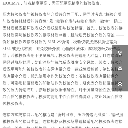
±0.01MPa，前者精度更高，需匹配更高精度的校验仪表。
压力校验仪表与被校仪表的介质兼容性匹配，需同时考虑 “校验介质
与仪表接触材质的兼容性” 及 “校验介质与被校介质的一致性”，防止
因材质反应损坏仪表或介质残留影响校验精度。首先，校验仪表的接
液材质需与被校仪表的接液材质兼容，且能耐受校验介质的腐蚀 ——
例如被校仪表接液材质为 316L 不锈钢，校验仪表接液材质也需为
316L 或更优材质，避免校验介质（如酸性液体）腐蚀校验仪表传感

器；若被校仪表用于测量氧气，校验仪表需选用无油型，且连接管路
需经过脱脂处理，防止油脂与氧气反应引发安全风险。其次，校验介

质应尽可能与被校仪表的实际测量介质一致或性质相近，例如被校仪
表测量水介质，优先使用水作为校验介质；若被校仪表测量粘稠介
质
，可选用粘度相近的矿物油作为校验介质，避免因介质粘度差异导

致的压力传递滞后，影响校验数据准确性。对于测量腐蚀性强或易结
晶介质的被校仪表，校验前需用中性介质冲洗管路，防止残留介质腐
蚀校验仪表。
连接方式与接口匹配的核心是 “密封可靠、压力传递无泄漏”，需根据
被校仪表的接口类型、连接规格及校验场景选择适配的校验仪表连接