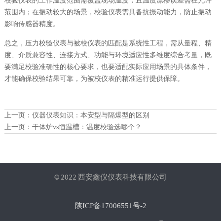
校验仪表的工作温度范围需覆盖现场温度，且温度漂移误差需在允许
范围内；在振动较大的场景，校验仪表需具备抗振动能力，防止振动
影响传感器精度。
总之，压力校验仪表与被校仪表的匹配是系统性工程，需从量程、精
度、介质兼容性、连接方式、功能与环境适应性多维度综合考量，既
要满足校验准确性的核心要求，也要适配实际应用场景的具体条件，
才能确保校验结果可靠，为被校仪表的精准运行提供保障。
上一页：
仪器仪表知识：本安型与隔爆型的区别
上一页：
干体炉vs恒温槽：温度校验选哪个？
© 2022 西安鑫仪仪表科技有限公司
陕ICP备17006551号-2