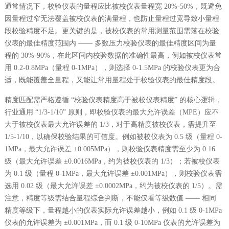
通常情况下，校验仪表的量程应比被校仪表量程宽
20%-50%
，既避免
因量程过窄无法覆盖被校仪表的满量程
，也防止量程过宽导致小量程
段校验精度不足
。更关键的是，被校仪表的常用测量范围
需落在校验
仪表的最佳精度范围内 —— 多数压力校验仪表的最佳精度区间为量
程的
30%-90%
，在此区间内校验数据的准确性最高，例如被校仪表常
用
0.2-0.8MPa
（量程
0-1MPa
），则选择
0-1.5MPa
的校验仪表更为合
适，既能覆盖全量程，又能让常用量程处于校验仪表的最佳精度段。
精度匹配需严格遵循 “校验仪表精度高于被校仪表精度” 的核心逻辑，
行业通用 “1/3-1/10” 原则，即校验仪表的最大允许误差（MPE）应不
大于被校仪表最大允许误差的 1/3，对于高精度被校仪表，需提升至
1/5-1/10，以确保校验结果的可信度。例如被校仪表为 0.5 级（量程 0-
1MPa，最大允许误差 ±0.005MPa），则校验仪表精度需至少为 0.16
级（最大允许误差 ±0.0016MPa，约为被校仪表的 1/3）；若被校仪表
为 0.1 级（量程 0-1MPa，最大允许误差 ±0.001MPa），则校验仪表需
选用 0.02 级（最大允许误差 ±0.0002MPa，约为被校仪表的 1/5）。需
注意，精度等级需结合量程综合判断，不能仅看等级数值 —— 相同
精度等级下，量程越小的仪表实际允许误差越小，例如 0.1 级 0-1MPa
仪表的允许误差为 ±0.001MPa，而 0.1 级 0-10MPa 仪表的允许误差为