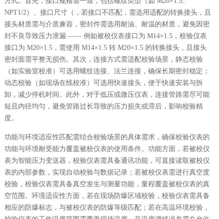
方式。首先，接口规格需一致，包括螺纹类型（如 M20×1.5、
NPT1/2）、接口尺寸（，若接口不匹配，需选用适配的转换接头，且
接头材质需与介质兼容，密封件需选用耐油、耐温的材质，避免因密
封不良导致压力泄漏 —— 例如被校仪表接口为 M14×1.5，校验仪表
接口为 M20×1.5，需使用 M14×1.5 转 M20×1.5 的转换接头，且接头
密封面需平整无损伤。其次，连接方式需适配校验场景，静态校验
（如实验室校准）可选用螺纹连接、法兰连接，确保长期密封稳定；
动态校验（如现场在线校准）可选用快速接头，便于快速安装与拆
卸，减少停机时间。此外，对于低压或微压仪表，连接管路需尽可能
短且内径均匀，避免管路过长导致的压力损失或滞后，影响校验精
度。
功能与环境适应性匹配需结合校验场景的具体需求，确保校验仪表的
功能与环境耐受能力覆盖被校仪表的使用条件。功能方面，若被校仪
表为智能压力变送器，校验仪表需具备通讯功能，可直接读取被校仪
表的内部参数，实现自动校验与数据记录；若被校仪表需进行真空度
校验，校验仪表需具备真空发生与测量功能，量程覆盖被校仪表的真
空范围。环境适应性方面，若在现场防爆区域校验，校验仪表需具备
相应的防爆标志，与被校仪表的防爆等级匹配；若在高温环境校验，