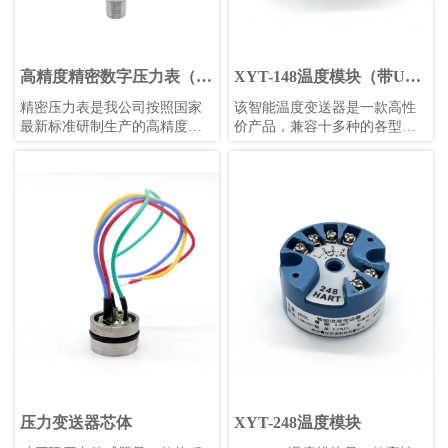
高精度精密数字压力表（白
XYT-148温度模块（带USB
色表盘）
调试）
精密压力表是我公司按照国家
​该智能温度变送器是一款高性
最新标准研制生产的高精度智
价产品，兼容十多种的各型热
能压力测量仪表。
电偶和热电阻信号变送。使用
24位Σ-△采样芯片，可保证高
精度测量；采用防浪涌、防反
接设计，避免工程安装中的误
安装和误操作；采用增强软件
安全设计，包括独立看门狗、
低压监控复位、多任务调度优
化等功能。全部采用进口元器
件，保证较长的使用寿命和稳
定性。可使用计算机或者手机
进行组态设置，方便快捷。
压力变送器芯体
XYT-248温度模块