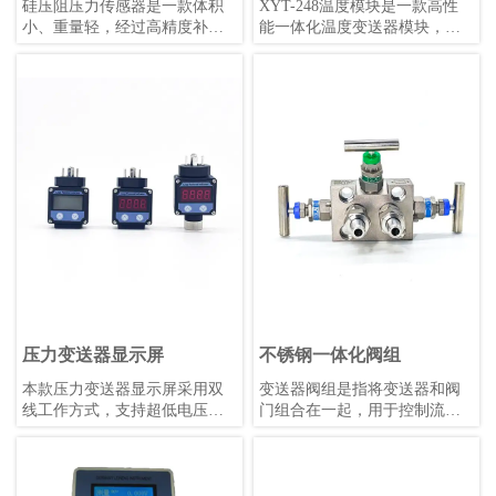
硅压阻压力传感器是一款体积
XYT-248温度模块是一款高性
小、重量轻，经过高精度补偿
能一体化温度变送器模块，支
的压阻式压力敏感元件。被测
持PT50、PT100、PT500、
压力经过隔离膜片和硅油传递
PT1000热电阻及E、J、B、K、
至敏感芯片，实现压力到电信
N、R、S、T热电偶，同时具备
号的精确转换。
毫伏信号和电阻信号测量能
力。该模块隔离电压高达
DC1000V，采用4-20mA叠加
HART协议数字通信，支持远程
管理，冷端补偿精度高，数据
刷新快，稳定性强，适用
于-40℃~+85℃的工作环境。模
块外形小巧，安装便捷，抗机
械振动和射频干扰能力强，可
适配各类热电阻或热电偶，既
可配套使用也可单独安装。
压力变送器显示屏
不锈钢一体化阀组
本款压力变送器显示屏采用双
变送器阀组是指将变送器和阀
线工作方式，支持超低电压运
门组合在一起，用于控制流体
行，配备明亮的0.36英寸LED显
的压力、流量和温度等参数的
示屏，支持用户自校准和非线
装置。变送器是一种传感器，
性显示值校正。其性能优于同
用于将压力、液位、温度等物
类产品，温漂更低，适合
理量转换为标准信号，如4-