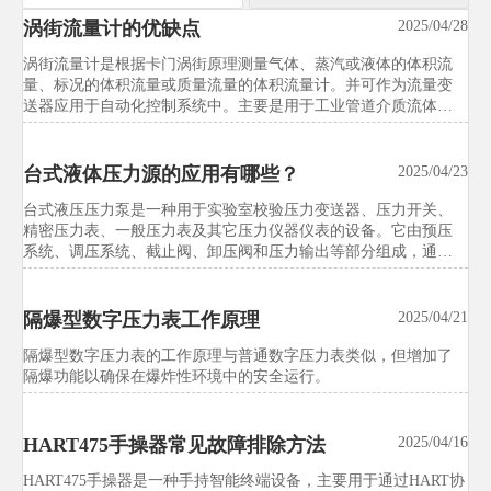
涡街流量计的优缺点
汉诺威工博会新增智能试验装备展
2025/04/28
2026/07/21
区，中国展团预订率达92%
涡街流量计是根据卡门涡街原理测量气体、蒸汽或液体的体积流
量、标况的体积流量或质量流量的体积流量计。并可作为流量变
汉诺威工博会新增智能试验装备展区，中国展团预订率达92%，释
送器应用于自动化控制系统中。主要是用于工业管道介质流体的
放试验设备国际化升级信号。本文解析独立展区对出口、采购、
流量测量，如气体、液体、蒸汽等多种介质，在石油、化工、冶
校准、交付与远程服务的影响，帮助企业抢先把握市场先机。
金、造纸等行业领域当中有着非常广泛的应用。但
台式液体压力源的应用有哪些？
2025/04/23
洋山港试行试验设备出口绿色通道
2026/07/21
台式液压压力泵是一种用于实验室校验压力变送器、压力开关、
精密压力表、一般压力表及其它压力仪器仪表的设备。它由预压
试验设备行业关注：洋山港试行试验设备出口绿色通道，通关平
系统、调压系统、截止阀、卸压阀和压力输出等部分组成，通过
均缩短3.2天，并将ISO 14001、RoHS、碳足迹声明等纳入条件。
被检压力表与标准压力表示值对比，实现压力范围内的各种压力
快速了解企业合规准备、单证管理与供应链协同关键变化。
表和压力模块的检测‌。
隔爆型数字压力表工作原理
2025/04/21
东南亚多国启动试验设备能效标签
2026/07/21
隔爆型数字压力表的工作原理与普通数字压力表​类似，但增加了
强制计划
隔爆功能以确保在爆炸性环境中的安全运行。
试验设备行业迎来新变局：东南亚多国启动试验设备能效标签强
制计划，印尼、越南、泰国将对恒温恒湿试验箱等实施MEPS管
HART475手操器常见故障排除方法
2025/04/16
理。快速了解IE3门槛、ASEAN测试报告要求与出口合规应对重
点。
HART475手操器‌是一种手持智能终端设备，主要用于通过HART协