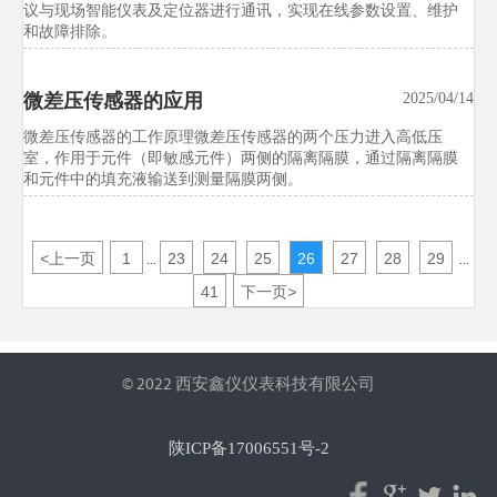
议与现场智能仪表及定位器进行通讯，实现在线参数设置、维护
美国FDA修订实验室设备进口合规
2026/07/21
和故障排除。
指引
美国FDA修订实验室设备进口合规指引，非医疗器械类试验设备
微差压传感器的应用
2025/04/14
被纳入eDRA强制登记，并新增ISO/IEC 17025出厂校准证书要求。
本文详解新规影响、执行时间与对美出口应对重点，帮助企业提
微差压传感器的工作原理微差压传感器的两个压力进入高低压
前合规布局。
室，作用于元件（即敏感元件）两侧的隔离隔膜，通过隔离隔膜
和元件中的填充液输送到测量隔膜两侧。
欧盟CE新规生效：试验设备EMC测
2026/07/21
试标准升级至EN IEC 61326-1:2026
<
上一页
1
23
24
25
26
27
28
29
...
...
欧盟CE新规生效，试验设备EMC测试标准正式升级至EN IEC
61326-1:2026。本文聚焦环境试验箱、力学测试仪等出口欧盟设备
41
下一页
>
的认证、型式试验与技术文件更新要点，帮助企业提前应对合规
与交付风险。
© 2022 西安鑫仪仪表科技有限公司
陕ICP备17006551号-2


