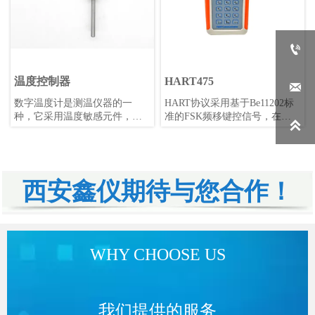

温度控制器
HART475

数字温度计是测温仪器的一
HART协议采用基于Be11202标
种，它采用温度敏感元件，如
准的FSK频移键控信号，在低

铂电阻、热电偶、半导体、热
频的4-20mA模拟信号上叠加幅
敏电阻等，将温度的变化转换
度为0.5mA的音频数字信号进行
成电信号的变化，如电压和电
双向数字通讯，数据传输率为
流的变化。这个电信号经过模
1.2kbps。
数转换电路即AD转换电路将模
西安鑫仪期待与您合作！
拟信号转换为数字信号，再由
处理单元如单片机或PC机等进
行计算，得出温度数值并显示
出来。数字温度计具有测量准
确度高、稳定性好、适用范围
WHY CHOOSE US
广等优点，广泛应用于各类工
矿企业、大专院校、科研院所
等领域。
我们提供的服务