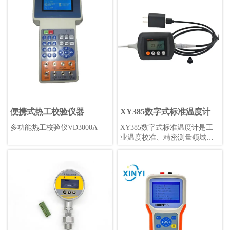
在-40℃~85℃的工业环境中使
20mA电流信号或0-10V电压信
用。具有标准赫斯曼形状，高
号。阀门则用于控制流体的流
精度0.1%，采样率可调，是工
量和压力等参数。变送器阀组
业应用的理想选择。
通常应用于工业自动化领域，
例如石化、电力、制药等行
业。
便携式热工校验仪器
XY385数字式标准温度计
多功能热工校验仪VD3000A
XY385数字式标准温度计是工
业温度校准、精密测量领域的
最新选择，其准确性和重复性
可以达到优于0.05°C/年，锂电
池供电(无需更换电池)续航持
久，携带方便，读数直观，坚
固耐用。不仅可以在实验室作
为温度标准，更可以在工业现
场提供可靠、准确、高精度的
温度测量。