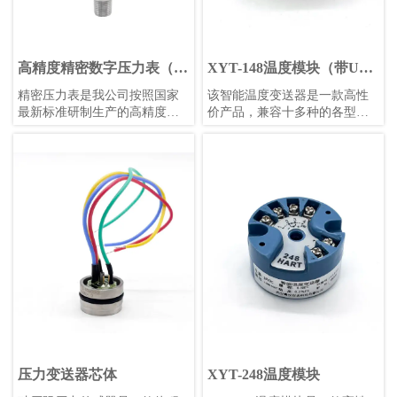
高精度精密数字压力表（白
XYT-148温度模块（带USB
色表盘）
调试）
精密压力表是我公司按照国家
​该智能温度变送器是一款高性
最新标准研制生产的高精度智
价产品，兼容十多种的各型热
能压力测量仪表。
电偶和热电阻信号变送。使用
24位Σ-△采样芯片，可保证高
精度测量；采用防浪涌、防反
接设计，避免工程安装中的误
安装和误操作；采用增强软件
安全设计，包括独立看门狗、
低压监控复位、多任务调度优
化等功能。全部采用进口元器
件，保证较长的使用寿命和稳
定性。可使用计算机或者手机
进行组态设置，方便快捷。
压力变送器芯体
XYT-248温度模块