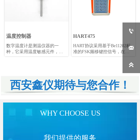

温度控制器
HART475
数字温度计是测温仪器的一
HART协议采用基于Be11202标

种，它采用温度敏感元件，如
准的FSK频移键控信号，在低
铂电阻、热电偶、半导体、热
频的4-20mA模拟信号上叠加幅
敏电阻等，将温度的变化转换
度为0.5mA的音频数字信号进行

成电信号的变化，如电压和电
双向数字通讯，数据传输率为
流的变化。这个电信号经过模
1.2kbps。
数转换电路即AD转换电路将模
西安鑫仪期待与您合作！
拟信号转换为数字信号，再由
处理单元如单片机或PC机等进
行计算，得出温度数值并显示
出来。数字温度计具有测量准
确度高、稳定性好、适用范围
WHY CHOOSE US
广等优点，广泛应用于各类工
矿企业、大专院校、科研院所
等领域。
我们提供的服务