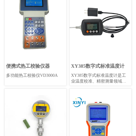
在-40℃~85℃的工业环境中使
20mA电流信号或0-10V电压信
用。具有标准赫斯曼形状，高
号。阀门则用于控制流体的流
精度0.1%，采样率可调，是工
量和压力等参数。变送器阀组
业应用的理想选择。
通常应用于工业自动化领域，
例如石化、电力、制药等行
业。
便携式热工校验仪器
XY385数字式标准温度计
多功能热工校验仪VD3000A
XY385数字式标准温度计是工
业温度校准、精密测量领域的
最新选择，其准确性和重复性
可以达到优于0.05°C/年，锂电
池供电(无需更换电池)续航持
久，携带方便，读数直观，坚
固耐用。不仅可以在实验室作
为温度标准，更可以在工业现
场提供可靠、准确、高精度的
温度测量。