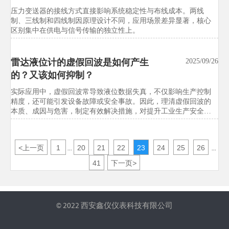
压力变送器的接线方式直接影响系统稳定性与布线成本。两线
美国FDA修订实验室设备进口合规
2026/07/21
制、三线制和四线制因原理设计不同，应用场景差异显著，核心
指引
区别集中在供电与信号传输的独立性上。
美国FDA修订实验室设备进口合规指引，非医疗器械类试验设备
被纳入eDRA强制登记，并新增ISO/IEC 17025出厂校准证书要求。
雷达液位计的虚假回波是如何产生
2025/09/26
本文详解新规影响、执行时间与对美出口应对重点，帮助企业提
前合规布局。
的？又该如何抑制？
实际应用中，虚假回波常导致液位数据失真，不仅影响生产控制
欧盟CE新规生效：试验设备EMC测
2026/07/21
精度，还可能引发设备故障或安全事故。因此，理清虚假回波的
试标准升级至EN IEC 61326-1:2026
本质、成因与危害，制定有效解决措施，对提升工业生产安全性
与效率至关重要。
欧盟CE新规生效，试验设备EMC测试标准正式升级至EN IEC
61326-1:2026。本文聚焦环境试验箱、力学测试仪等出口欧盟设备
的认证、型式试验与技术文件更新要点，帮助企业提前应对合规
<
上一页
1
20
21
22
23
24
25
26
...
...
与交付风险。
41
下一页
>
© 2022 西安鑫仪仪表科技有限公司