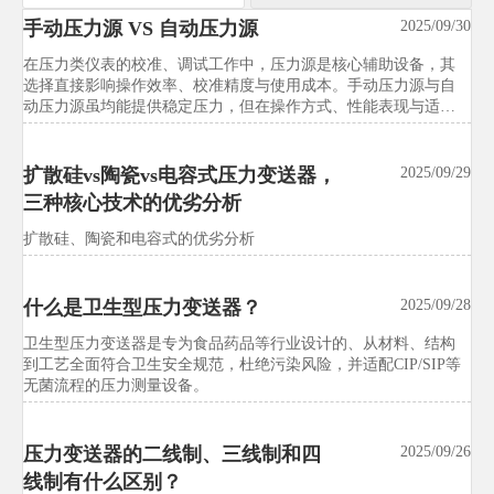
手动压力源 VS 自动压力源
汉诺威工博会新增智能试验装备展
2025/09/30
2026/07/21
区，中国展团预订率达92%
在压力类仪表的校准、调试工作中，压力源是核心辅助设备，其
选择直接影响操作效率、校准精度与使用成本。手动压力源与自
汉诺威工博会新增智能试验装备展区，中国展团预订率达92%，释
动压力源虽均能提供稳定压力，但在操作方式、性能表现与适用
放试验设备国际化升级信号。本文解析独立展区对出口、采购、
场景上差异显著。
校准、交付与远程服务的影响，帮助企业抢先把握市场先机。
扩散硅vs陶瓷vs电容式压力变送器，
2025/09/29
三种核心技术的优劣分析
洋山港试行试验设备出口绿色通道
2026/07/21
扩散硅、陶瓷和电容式的优劣分析
试验设备行业关注：洋山港试行试验设备出口绿色通道，通关平
均缩短3.2天，并将ISO 14001、RoHS、碳足迹声明等纳入条件。
快速了解企业合规准备、单证管理与供应链协同关键变化。
什么是卫生型压力变送器？
2025/09/28
卫生型压力变送器是专为食品药品等行业设计的、从材料、结构
东南亚多国启动试验设备能效标签
2026/07/21
到工艺全面符合卫生安全规范，杜绝污染风险，并适配CIP/SIP等
强制计划
无菌流程的压力测量设备。
试验设备行业迎来新变局：东南亚多国启动试验设备能效标签强
制计划，印尼、越南、泰国将对恒温恒湿试验箱等实施MEPS管
压力变送器的二线制、三线制和四
2025/09/26
理。快速了解IE3门槛、ASEAN测试报告要求与出口合规应对重
点。
线制有什么区别？