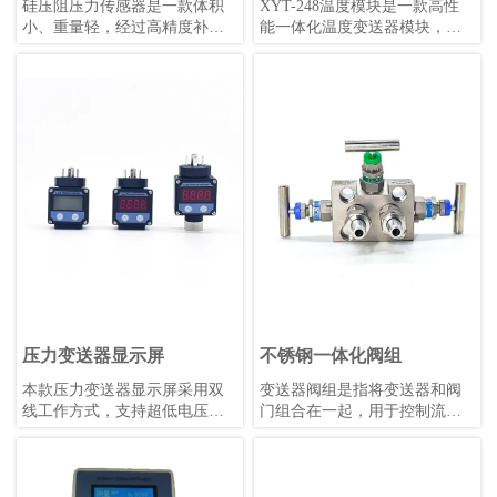
硅压阻压力传感器是一款体积
XYT-248温度模块是一款高性
小、重量轻，经过高精度补偿
能一体化温度变送器模块，支
的压阻式压力敏感元件。被测
持PT50、PT100、PT500、
压力经过隔离膜片和硅油传递
PT1000热电阻及E、J、B、K、
至敏感芯片，实现压力到电信
N、R、S、T热电偶，同时具备
号的精确转换。
毫伏信号和电阻信号测量能
力。该模块隔离电压高达
DC1000V，采用4-20mA叠加
HART协议数字通信，支持远程
管理，冷端补偿精度高，数据
刷新快，稳定性强，适用
于-40℃~+85℃的工作环境。模
块外形小巧，安装便捷，抗机
械振动和射频干扰能力强，可
适配各类热电阻或热电偶，既
可配套使用也可单独安装。
压力变送器显示屏
不锈钢一体化阀组
本款压力变送器显示屏采用双
变送器阀组是指将变送器和阀
线工作方式，支持超低电压运
门组合在一起，用于控制流体
行，配备明亮的0.36英寸LED显
的压力、流量和温度等参数的
示屏，支持用户自校准和非线
装置。变送器是一种传感器，
性显示值校正。其性能优于同
用于将压力、液位、温度等物
类产品，温漂更低，适合
理量转换为标准信号，如4-