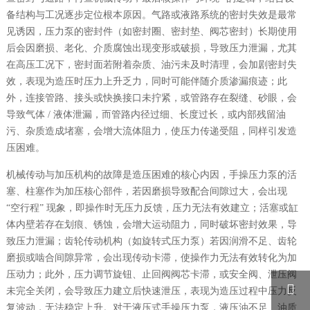
备结构与工况逐步定位根本原因。气路或液路系统的密封失效是最常
见诱因，压力泵的密封件（如密封圈、密封垫、阀芯密封）长期使用
后会因磨损、老化、介质腐蚀出现变形或破损，导致压力泄漏，尤其
在高压工况下，密封面若附着杂质、油污未及时清理，会加剧密封失
效，表现为造压时压力上升乏力，同时可能伴随介质渗漏痕迹；此
外，连接管路、接头或快换接口未拧紧，或管路存在裂缝、砂眼，会
导致气体 / 液体泄漏，而管路内径过细、长度过长，或内部残留油
污、杂质造成堵塞，会增大流体阻力，使压力传递受阻，同样引发造
压困难。
机械传动与加压机构的故障是造压困难的核心内因，手操压力泵的活
塞、柱塞作为加压核心部件，若因磨损导致配合间隙过大，会出现
“空行程” 现象，即操作时无压力反馈，压力无法有效建立；活塞或缸
体内壁若存在划痕、锈蚀，会增大运动阻力，同时破坏密封效果，导
致压力泄漏；齿轮传动机构（如旋转式压力泵）若因润滑不足、齿轮
磨损或啮合间隙异常，会出现传动卡滞，使操作力无法有效转化为加
压动力；此外，压力调节旋钮、止回阀阀芯卡滞，或安全阀、泄压阀

未完全关闭，会导致压力建立后快速泄压，表现为造压过程中压力反
复波动，无法稳定上升。对于液压式手操压力泵，液压油不足、油质