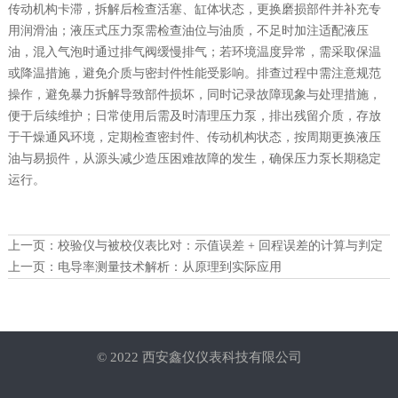
传动机构卡滞，拆解后检查活塞、缸体状态，更换磨损部件并补充专
用润滑油；液压式压力泵需检查油位与油质，不足时加注适配液压
油，混入气泡时通过排气阀缓慢排气；若环境温度异常，需采取保温
或降温措施，避免介质与密封件性能受影响。排查过程中需注意规范
操作，避免暴力拆解导致部件损坏，同时记录故障现象与处理措施，
便于后续维护；日常使用后需及时清理压力泵，排出残留介质，存放
于干燥通风环境，定期检查密封件、传动机构状态，按周期更换液压
油与易损件，从源头减少造压困难故障的发生，确保压力泵长期稳定
运行。
上一页：
校验仪与被校仪表比对：示值误差 + 回程误差的计算与判定
上一页：
电导率测量技术解析：从原理到实际应用
© 2022 西安鑫仪仪表科技有限公司