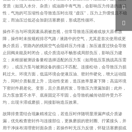

变质（如混入水分、杂质）或油路中有气泡，会影响压力传递的连续
性，气泡的可压缩性会导致造压时出现 “虚压”，压力上升缓慢且不稳
定，而油压过低还会加剧活塞磨损，形成恶性循环。

操作不当与环境因素虽易被忽视，但常导致造压困难或放大原有故
障，操作时未按规程排尽气路 / 液路中的空气，尤其是首次使用或更
换介质后，管路内的残留空气会阻碍压力传递；加压速度过快会导致
止回阀未能及时闭合，或介质流动不畅形成局部负压，影响压力建
立；未根据被测设备量程选择适配的压力泵（如用低压泵挑战高压需
求），或压力泵与被测设备的接口不匹配、连接松动，会导致压力损
耗过大。环境方面，低温环境会使液压油、密封件硬化，增大运动阻
力，同时介质黏度上升，流动性变差，造压效率显著下降；高温环境
下密封件易老化、变形，且介质易挥发，导致压力泄漏加剧；此外，
压力泵放置不水平、底座固定不牢固，会导致机械传动部件受力不
均，出现卡滞或磨损，间接影响造压效果。
故障排查需结合现象精准定位，若造压时伴随明显泄漏声或介质渗
漏，优先检查密封件与连接部位，更换磨损的密封圈、拧紧接头，并
用干净抹布清理密封面杂质；若操作时无压力反馈，怀疑活塞磨损或