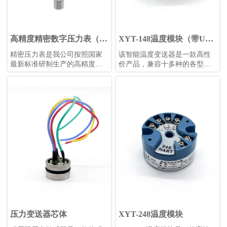
高精度精密数字压力表（白
XYT-148温度模块（带USB
色表盘）
调试）
精密压力表是我公司按照国家
​该智能温度变送器是一款高性
最新标准研制生产的高精度智
价产品，兼容十多种的各型热
能压力测量仪表。
电偶和热电阻信号变送。使用
24位Σ-△采样芯片，可保证高
精度测量；采用防浪涌、防反
接设计，避免工程安装中的误
安装和误操作；采用增强软件
安全设计，包括独立看门狗、
低压监控复位、多任务调度优
化等功能。全部采用进口元器
件，保证较长的使用寿命和稳
定性。可使用计算机或者手机
进行组态设置，方便快捷。
压力变送器芯体
XYT-248温度模块