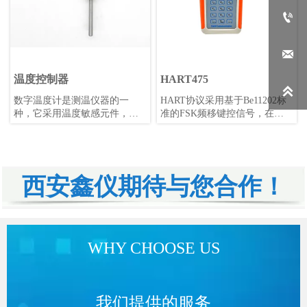


温度控制器
HART475

数字温度计是测温仪器的一
HART协议采用基于Be11202标
种，它采用温度敏感元件，如
准的FSK频移键控信号，在低
铂电阻、热电偶、半导体、热
频的4-20mA模拟信号上叠加幅
敏电阻等，将温度的变化转换
度为0.5mA的音频数字信号进行
成电信号的变化，如电压和电
双向数字通讯，数据传输率为
流的变化。这个电信号经过模
1.2kbps。
数转换电路即AD转换电路将模
西安鑫仪期待与您合作！
拟信号转换为数字信号，再由
处理单元如单片机或PC机等进
行计算，得出温度数值并显示
出来。数字温度计具有测量准
确度高、稳定性好、适用范围
WHY CHOOSE US
广等优点，广泛应用于各类工
矿企业、大专院校、科研院所
等领域。
我们提供的服务