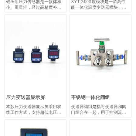
硅压阻压力传感器是一款体积
XYT-248温度模块是一款高性
小、重量轻，经过高精度补偿
能一体化温度变送器模块，支
的压阻式压力敏感元件。被测
持PT50、PT100、PT500、
压力经过隔离膜片和硅油传递
PT1000热电阻及E、J、B、K、
至敏感芯片，实现压力到电信
N、R、S、T热电偶，同时具备
号的精确转换。
毫伏信号和电阻信号测量能
力。该模块隔离电压高达
DC1000V，采用4-20mA叠加
HART协议数字通信，支持远程
管理，冷端补偿精度高，数据
刷新快，稳定性强，适用
于-40℃~+85℃的工作环境。模
块外形小巧，安装便捷，抗机
械振动和射频干扰能力强，可
适配各类热电阻或热电偶，既
可配套使用也可单独安装。
压力变送器显示屏
不锈钢一体化阀组
本款压力变送器显示屏采用双
变送器阀组是指将变送器和阀
线工作方式，支持超低电压运
门组合在一起，用于控制流体
行，配备明亮的0.36英寸LED显
的压力、流量和温度等参数的
示屏，支持用户自校准和非线
装置。变送器是一种传感器，
性显示值校正。其性能优于同
用于将压力、液位、温度等物
类产品，温漂更低，适合
理量转换为标准信号，如4-