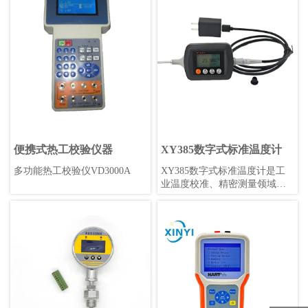
在-40℃~85℃的工业环境中使
20mA电流信号或0-10V电压信
用。具有标准赫斯曼形状，高
号。阀门则用于控制流体的流
精度0.1%，采样率可调，是工
量和压力等参数。变送器阀组
业应用的理想选择。
通常应用于工业自动化领域，
例如石化、电力、制药等行
业。
便携式热工校验仪器
XY385数字式标准温度计
多功能热工校验仪VD3000A
XY385数字式标准温度计是工
业温度校准、精密测量领域的
最新选择，其准确性和重复性
可以达到优于0.05°C/年，锂电
池供电(无需更换电池)续航持
久，携带方便，读数直观，坚
固耐用。不仅可以在实验室作
为温度标准，更可以在工业现
场提供可靠、准确、高精度的
温度测量。