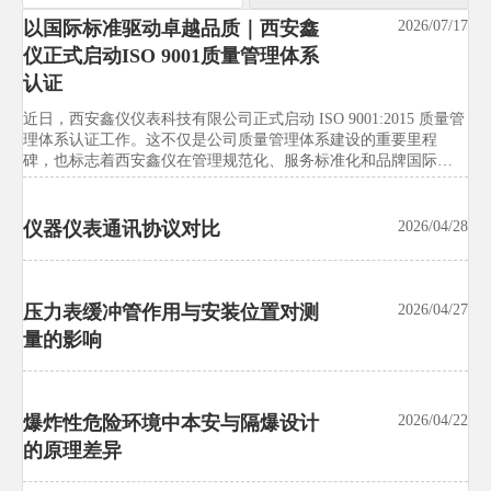
以国际标准驱动卓越品质｜西安鑫
汉诺威工博会新增智能试验装备展
2026/07/17
2026/07/21
仪正式启动ISO 9001质量管理体系
区，中国展团预订率达92%
认证
汉诺威工博会新增智能试验装备展区，中国展团预订率达92%，释
放试验设备国际化升级信号。本文解析独立展区对出口、采购、
近日，西安鑫仪仪表科技有限公司正式启动 ISO 9001:2015 质量管
校准、交付与远程服务的影响，帮助企业抢先把握市场先机。
理体系认证工作。这不仅是公司质量管理体系建设的重要里程
碑，也标志着西安鑫仪在管理规范化、服务标准化和品牌国际化
的发展道路上迈出了坚实一步。
洋山港试行试验设备出口绿色通道
2026/07/21
仪器仪表通讯协议对比
2026/04/28
试验设备行业关注：洋山港试行试验设备出口绿色通道，通关平
均缩短3.2天，并将ISO 14001、RoHS、碳足迹声明等纳入条件。
快速了解企业合规准备、单证管理与供应链协同关键变化。
压力表缓冲管作用与安装位置对测
2026/04/27
量的影响
东南亚多国启动试验设备能效标签
2026/07/21
强制计划
试验设备行业迎来新变局：东南亚多国启动试验设备能效标签强
爆炸性危险环境中本安与隔爆设计
2026/04/22
制计划，印尼、越南、泰国将对恒温恒湿试验箱等实施MEPS管
的原理差异
理。快速了解IE3门槛、ASEAN测试报告要求与出口合规应对重
点。