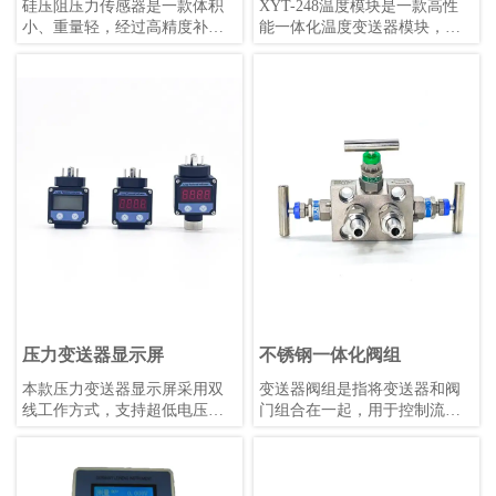
硅压阻压力传感器是一款体积
XYT-248温度模块是一款高性
小、重量轻，经过高精度补偿
能一体化温度变送器模块，支
的压阻式压力敏感元件。被测
持PT50、PT100、PT500、
压力经过隔离膜片和硅油传递
PT1000热电阻及E、J、B、K、
至敏感芯片，实现压力到电信
N、R、S、T热电偶，同时具备
号的精确转换。
毫伏信号和电阻信号测量能
力。该模块隔离电压高达
DC1000V，采用4-20mA叠加
HART协议数字通信，支持远程
管理，冷端补偿精度高，数据
刷新快，稳定性强，适用
于-40℃~+85℃的工作环境。模
块外形小巧，安装便捷，抗机
械振动和射频干扰能力强，可
适配各类热电阻或热电偶，既
可配套使用也可单独安装。
压力变送器显示屏
不锈钢一体化阀组
本款压力变送器显示屏采用双
变送器阀组是指将变送器和阀
线工作方式，支持超低电压运
门组合在一起，用于控制流体
行，配备明亮的0.36英寸LED显
的压力、流量和温度等参数的
示屏，支持用户自校准和非线
装置。变送器是一种传感器，
性显示值校正。其性能优于同
用于将压力、液位、温度等物
类产品，温漂更低，适合
理量转换为标准信号，如4-