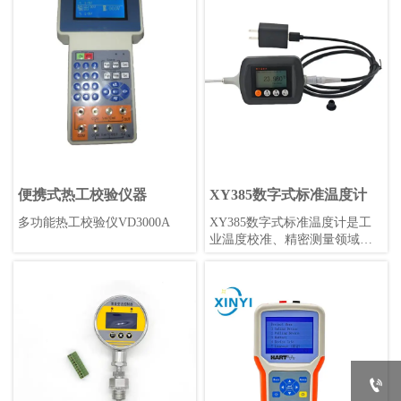
在-40℃~85℃的工业环境中使
20mA电流信号或0-10V电压信
用。具有标准赫斯曼形状，高
号。阀门则用于控制流体的流
精度0.1%，采样率可调，是工
量和压力等参数。变送器阀组
业应用的理想选择。
通常应用于工业自动化领域，
例如石化、电力、制药等行
业。
便携式热工校验仪器
XY385数字式标准温度计
多功能热工校验仪VD3000A
XY385数字式标准温度计是工
业温度校准、精密测量领域的
最新选择，其准确性和重复性
可以达到优于0.05°C/年，锂电
池供电(无需更换电池)续航持
久，携带方便，读数直观，坚
固耐用。不仅可以在实验室作
为温度标准，更可以在工业现
场提供可靠、准确、高精度的
温度测量。
