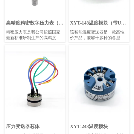
高精度精密数字压力表（白
XYT-148温度模块（带USB
色表盘）
调试）
精密压力表是我公司按照国家
​该智能温度变送器是一款高性
最新标准研制生产的高精度智
价产品，兼容十多种的各型热
能压力测量仪表。
电偶和热电阻信号变送。使用
24位Σ-△采样芯片，可保证高
精度测量；采用防浪涌、防反
接设计，避免工程安装中的误
安装和误操作；采用增强软件
安全设计，包括独立看门狗、
低压监控复位、多任务调度优
化等功能。全部采用进口元器
件，保证较长的使用寿命和稳
定性。可使用计算机或者手机
进行组态设置，方便快捷。
压力变送器芯体
XYT-248温度模块