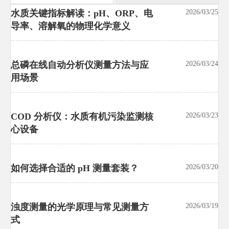
水质关键指标解读：pH、ORP、电
汉诺威工博会新增智能试验装备展
2026/03/25
2026/07/21
导率、溶解氧的物理化学意义
区，中国展团预订率达92%
汉诺威工博会新增智能试验装备展区，中国展团预订率达92%，释
放试验设备国际化升级信号。本文解析独立展区对出口、采购、
校准、交付与远程服务的影响，帮助企业抢先把握市场先机。
总磷在线自动分析仪测量方法与应
2026/03/24
用场景
洋山港试行试验设备出口绿色通道
2026/07/21
试验设备行业关注：洋山港试行试验设备出口绿色通道，通关平
COD 分析仪：水质有机污染监测核
2026/03/23
均缩短3.2天，并将ISO 14001、RoHS、碳足迹声明等纳入条件。
心设备
快速了解企业合规准备、单证管理与供应链协同关键变化。
东南亚多国启动试验设备能效标签
2026/07/21
如何选择合适的 pH 测量套装？
2026/03/20
强制计划
试验设备行业迎来新变局：东南亚多国启动试验设备能效标签强
制计划，印尼、越南、泰国将对恒温恒湿试验箱等实施MEPS管
浊度测量的光学原理与常见测量方
2026/03/19
理。快速了解IE3门槛、ASEAN测试报告要求与出口合规应对重
式
点。