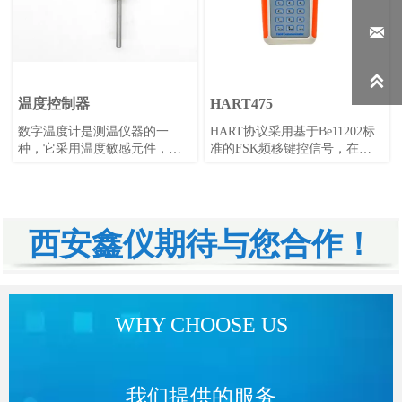


温度控制器
HART475
数字温度计是测温仪器的一
HART协议采用基于Be11202标
种，它采用温度敏感元件，如
准的FSK频移键控信号，在低
铂电阻、热电偶、半导体、热
频的4-20mA模拟信号上叠加幅
敏电阻等，将温度的变化转换
度为0.5mA的音频数字信号进行
成电信号的变化，如电压和电
双向数字通讯，数据传输率为
流的变化。这个电信号经过模
1.2kbps。
数转换电路即AD转换电路将模
西安鑫仪期待与您合作！
拟信号转换为数字信号，再由
处理单元如单片机或PC机等进
行计算，得出温度数值并显示
出来。数字温度计具有测量准
确度高、稳定性好、适用范围
WHY CHOOSE US
广等优点，广泛应用于各类工
矿企业、大专院校、科研院所
等领域。
我们提供的服务