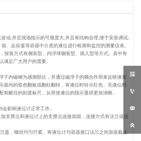
改动,并且现场指示的可视度大,并且有结构合理,便于安装调试,
、箱、反应釜等容器中介质的液位进行检测和监控的测量仪表。
计，按装方式有侧装型、内浮球侧装型、插入型等方式。其中有
以满足广大用户的需要。

浮子内磁钢为感测部位，并通过磁浮子的耦合作用来反映液面
示器内的双色翻板或翻柱翻转，有液位时转示红色、无液位时

配有醒目的刻度标尺，从而使液位的指示显得更加清晰。

否则会影响液位计正常工作。
上加支撑点和液位计上的支撑点连接加固，连接方式有法兰或连

法兰盖，螺丝均匀拧紧。将液位计与容器接口法兰之间加装截止