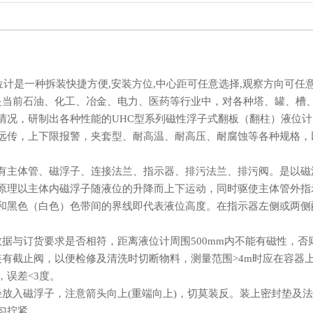
位计是一种拆装快捷方便,安装方位,中心距可任意选择,观察方向可任意
.是当前石油、化工、冶金、电力、医药等行业中，对各种塔、罐、槽
情况，研制出各种性能的UHC型系列磁性浮子式翻板（翻柱）液位
远传，上下限报警，夹套型、耐高温、耐高压、耐腐蚀等各种规格，
有主体管、磁浮子、连接法兰、指示器、排污法兰、排污阀。是以磁
原理以主体内磁浮子随液位的升降而上下运动，同时驱使主体管外指
和黑色（白色）色带间的界线即代表液位高度。在指示器左侧或两侧
数据与订货要求是否相符，距离液位计周围500mm内不能有磁性，
装有截止阀，以便检修及清洗时切断物料，测量范围>4m时应在容器
，误差<3度。
轻放入磁浮子，注意箭头向上(重端向上)，切莫装反。装上密封垫及
匀拧紧。