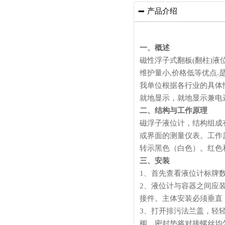
产品介绍

一、概述
磁性浮子式翻板(翻柱)液
维护量小,价格低等优点
我单位根据各行业的具体
就地显示，就地显示兼电
二、结构与工作原理
磁浮子液位计，结构组成
或界面的测量仪表。工作
转示黑色（白色）。红色
三、安装
1、首先查看液位计标牌
2、液位计与容器之间应
接件。主体安装必须垂直
3、打开排污法兰盖，轻
阀、密封垫将对接螺丝均