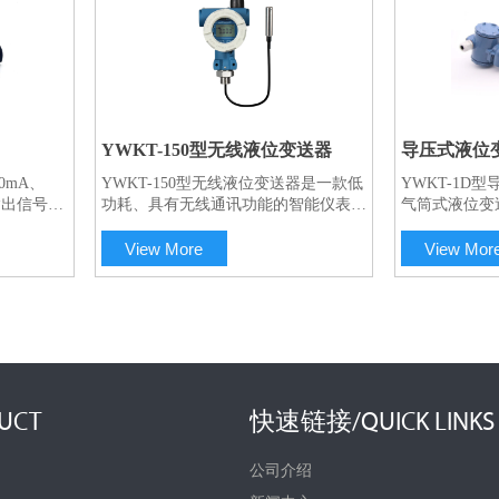
YWKT-150型无线液位变送器
导压式液位
0mA、
YWKT-150型无线液位变送器是一款低
YWKT-1D
一对一服务
种输出信号，
功耗、具有无线通讯功能的智能仪表，
气筒式液位变
%FS，适
以先进的工业级MCU为核心，高品质
锈钢毛细管及
境。
的传感器为采集前端，结合成熟的
直接将其投入
View More
View Mor
GPRS网络，实现现场仪表数据到服务
器部分与信号
器的无线传输。仪表按照设定间隔主动
由投入液体内
上报数据，客户通过Web页面实现远程
接触，通过导
仪表配置和数据查阅，所有上传下发数
传递给传感器
据均自动保存数据库，便于工作人员后
避免了传感器
期查询。
有效地解决了
位测量的难题
蚀性液体和污
UCT
快速链接/QUICK LINKS
广泛的应用，
位测量。
公司介绍