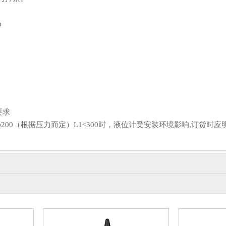
m
要求
15～φ200（根据压力而定）L1<300时，液位计受安装环境影响,订货时