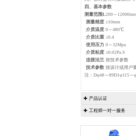
四、基本参数
测量范围L
200～12000m
测量精度
±10mm
介质温度
0～480℃
介质比重
≥0.4
使用压力
0～32Mpa
介质粘度
≤0.02Pa.S
连接法兰
按技术参数
技术参数
按设计或用户
注：Dφ48～89D1φ1
产品认证

工程师一对一服务
