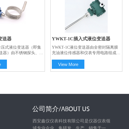
变送器
YWKT-1C插入式液位变送器
型导压式液位变送器（即集
YWKT-1C液位变送器由全密封隔离膜
送器）由不锈钢探头、不
充油液位传感器和仪表专用电路组成，
电子变送器单元组成，可
具有测量精度高、稳定性好、寿命长、
到被测介质中使用，传感
安装方便等优点。采用独特的工艺密封
e
View More
处理电路在接线盒内部，
结构形式，防渗漏性能好，长期浸入液
的集气筒内的气体与介质
体中工作可靠。
气管中密闭的气体将压力
（OEM压力传感器），
与被测介质的直接接触，
高温腐蚀液体以及污水液
。它特别适合于高温、腐
水的测量，从而保证了其
公司简介/ABOUT US
尤其是高温液体介质的液
西安鑫仪仪表科技有限公司是仪器仪表领
域专业企业，集研发、生产、销售于一