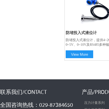
防堵投入式液位计
防堵投入式液位计，提供4~2
扫码咨询工程师
0~5V、0~10V及RS485多
量程范围广泛，精度高达0.1
用于-10°C至50°C的工作环
View More
联系我们/CONTACT
产品/PROD
压力计量系列
全国咨询热线：029-87384650