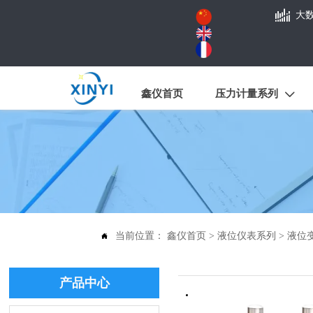

大
鑫仪首页
压力计量系列

当前位置：
鑫仪首页
>
液位仪表系列
>
液位

产品中心