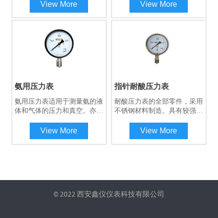
成。压力介质由引压接头传递
的压力，测量的介质
View More
View More
到弹簧管内部，弹簧管受力后
≤160℃。 耐高温压力表在耐
产生形变，联动机芯部件的中
温压力表的基础上加装不锈钢
的扇形齿轮，指针跟着齿轮旋
隔离散热器，内充隔离液体，
转从而将不同压力指示到表盘
测量的介质温度可达
上。
≤850℃。主要测量高温高压
的蒸汽压力，适用于石油开采
和热点行业。 舌型压力表主
要用于测量高粘度，易结晶物
扫码咨询工程师一对一服务
质的压力。主要用于造纸化纤
氨用压力表
指针耐酸压力表
等行业。
氨用压力表适用于测量氨的液
耐酸压力表的全部零件，采用
体和气体的压力和真空。亦可
不锈钢材料制造。具有较强的
测量对碳钢、奥氏体不锈钢和
耐腐蚀性能，适用于检测腐蚀
锡铅类焊料等无腐蚀作用的介
性较强的压力和在恶劣的外部
View More
View More
质的压力和真空。为专用型仪
环境中使用。广泛应用于石
表，与铜及铜合金接触会产生
油、化工、农药等工业企业。
爆炸，所以在产品刻度盘上在
产品名称下面涂上黄色横线标
记，以作警示。主要适用于在
化肥过程中或制冷设备中来测
量氨的液体、气体或其混合物
© 2022 西安鑫仪仪表科技有限公司
等的压力。