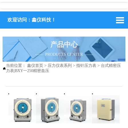

欢迎访问：鑫仪科技！
产品中心
—— PRODUCTS CENTER ——
当前位置：
鑫仪首页
>
压力仪表系列
>
指针压力表
>
台式精密压

力表|BXY一250精密血压