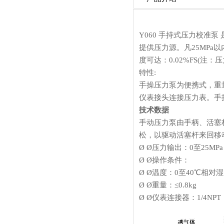
Y060 手持式压力校
提供压力源。凡25MPa
度可达：0.02%FS(注：
特性:
手操压力泵为便携式，重
仪表接头连接压力表。手
技术数据
手动压力泵由手柄、活塞
松，以驱动活塞杆来回移
Ø Ø压力输出：0至25MPa
Ø Ø操作条件：
Ø Ø温度：0至40℃相对湿
Ø Ø重量：≤0.8kg
Ø Ø仪表连接器：1/4NPT