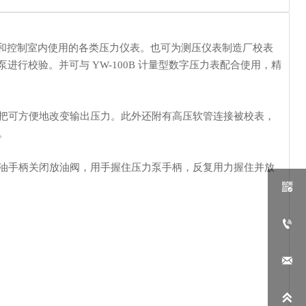
表和控制室内使用的各类压力仪表。也可为测压仪表制造厂校表
行校验。并可与 YW-100B 计量型数字压力表配合使用，精
把可方便地改变输出压力。此外还附有高压软管连接被校表，
。
油手柄关闭放油阀，用手握住压力泵手柄，反复用力握住并放



