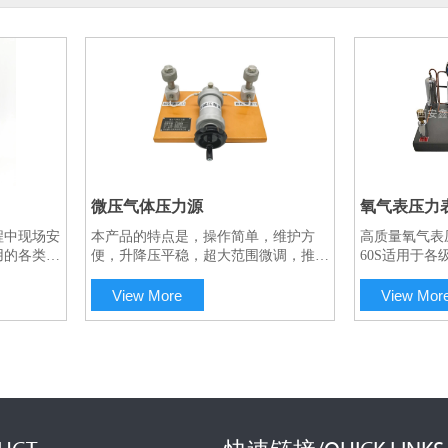
微压气体压力源
氧气表压力
程中现场安
本产品的特点是，操作简单，维护方
高质量氧气表
一对一服务
用的各类压
便，升降压平稳，超大范围微调，推拉
60S适用于
厂校表提
式加压，可远传检定仪表，最小可以控
业,采用比对
各类压力变
制的调节细度高。集正负造压于一体，
禁油类压力表
View More
View Mor
力仪表均
正负压切换方便，无泄漏等特点，是校
作用下的柱塞
验压力（差压）变送器，压力传感器，
水隔离装置,
压力表及其它压力仪器仪表的稳定的气
既可检定压力
压压力源。
两用.本机具有
稳定,安全耐用