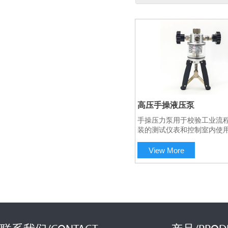
高压手操液压泵
手操压力泵用于校验工业流
扫码咨询工程师
装的测试仪表和控制室内使
力仪表.也可为测压仪表制造
供压力源.凡60Mpa以内的
View More
送器,压力传感器以及各类压
可用手操压力泵进行校验.