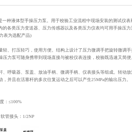
准泵 是一种液体型手操压力泵。用于校验工业流程中现场安装的测试仪
以内的各类压力变送器、压力传感器以及各类压力仪表均可用手操压力泵进
压力表为选配产品)
量轻、打压轻巧，使用方便。结构上设计了压力微调手把旋转微调手
操压力泵可随身携带到现场直接与被校仪表连接，校验既迅速又简便
杆、呼吸器、泵盖、放油手柄、微调手柄、仪表接头等组成。转动放
动，并且在活塞杆的多次往复运动之后可以产生25MPa的输出压力。
度：≤100%
 软管接头：1/2NP