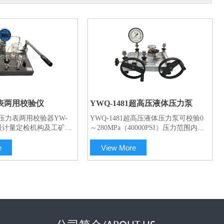
表两用校验仪
YWQ-1481超高压液体压力泵
压力表两用校验器YW-
YWQ-1481超高压液体压力泵可校验0
各级计量定检机构及工矿企
～280MPa（40000PSI）压力范围内压
法检定普通压力表及其他
力仪表。
. 本校验器采用手压杆杠
e
View More
泵产生压力,设置二级油
通过油路和水路传递压力,
表,也可检定氧气表,一机
结构合理,操作简便,性能
等优点.