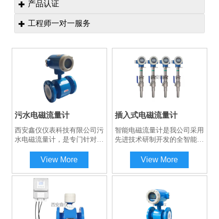
产品认证

工程师一对一服务

污水电磁流量计
插入式电磁流量计
西安鑫仪仪表科技有限公司污
智能电磁流量计是我公司采用
水电磁流量计，是专门针对污
先进技术研制开发的全智能型
水处理厂、城市下水道污水、
电磁流量计，其全中文电磁转
电厂污水等而设计的，根据电
换器内核采用高速中央处理
View More
View More
磁定律原理实现测量过程。具
器。计算速度非常快、精度
有精度高，使用寿命厂的特
高、测量性能可靠。转换器电
点。有分体式、一体式和插入
路设计采用先进技术，输入阻
式根据不同口径，不同工况自
抗高达1015欧姆，共模抑制比
由选择。
优于100db，对于外来干扰以
及60Hz/50Hz干扰抑制能力优