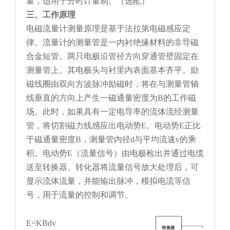
量，适用于分时计量制。（选配）
三、工作原理
电磁流量计测量原理是基于法拉第电磁感应定
律。流量计的测量管是一内衬绝缘材料的非导磁
合金短管。两只电极沿管径方向穿通管壁固定在
测量管上。其电极头与衬里内表面基本齐平。励
磁线圈由双向方波脉冲励磁时，将在与测量管轴
线垂直的方向上产生一磁通量密度为B的工作磁
场。此时，如果具有一定电导率的流体流经测量
管，将切割磁力线感应出电动势E。电动势E正比
于磁通量密度B，测量管内径d与平均流速v的乘
积。电动势E（流量信号）由电极检出并通过电缆
送至转换器。转化器将流量信号放大处理后，可
显示流体流量，并能输出脉冲，模拟电流等信
号，用于流量的控制和调节。
E=KBdv