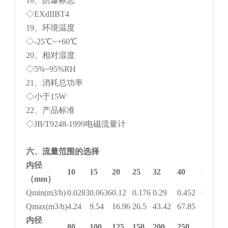
18、防爆标志
◇EXdIIBT4
19、环境温度
◇-25℃~+60℃
20、相对湿度
◇5%~95%RH
21、消耗总功率
◇小于15W
22、产品标准
◇JB/T9248-1999电磁流量计
六、流量范围的选择
内径
10
15
20
25
32
40
50
（mm）
Qmin(m3/h)
0.0283
0.0636
0.12
0.176
0.29
0.452
0.7
Qmax(m3/h)
4.24
9.54
16.96
26.5
43.42
67.85
106.0
内径
80
100
125
150
200
250
300