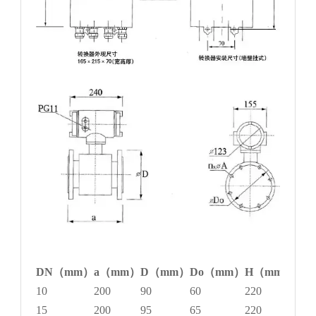
DN
（mm）
a
（mm）
D
（mm）
Do
（mm）
H
（mm）
n
×
10
200
90
60
220
4×1
15
200
95
65
220
4×1