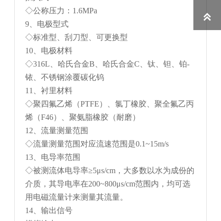
◇公称压力：1.6MPa

9、电极型式
◇标准型、刮刀型、可更换型
10、电极材料
◇316L、哈氏合金B、哈氏合金C、钛、钽、铂-
铱、不锈钢涂覆碳化钨
11、衬里材料
◇聚四氟乙烯（PTFE）、氯丁橡胶、聚全氟乙丙
烯（F46）、聚氨脂橡胶（耐磨）
12、流量测量范围
◇流量测量范围对应流速范围是0.1~15m/s
13、电导率范围
◇被测流体电导率≥5μs/cm，大多数以水为成份的
介质，其导电率在200~800μs/cm范围内，均可选
用电磁流量计来测量其流量。
14、输出信号