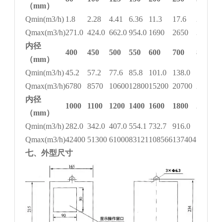
（mm）
Qmin(m3/h)
1.8
2.28
4.41
6.36
11.3
17.6
25.4
Qmax(m3/h)
271.0
424.0
662.0
954.0
1690
2650
3810
内径
400
450
500
550
600
700
800
（mm）
Qmin(m3/h)
45.2
57.2
77.6
85.8
101.0
138.0
180.0
Qmax(m3/h)
6780
8570
10600
12800
15200
20700
27100
内径
1000
1100
1200
1400
1600
1800
2000
（mm）
Qmin(m3/h)
282.0
342.0
407.0
554.1
732.7
916.0
1131.0
Qmax(m3/h)
42400
51300
61000
83121
108566
137404
169635
七、外型尺寸