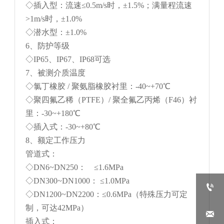
◇插入型：流速≤0.5m/s时，±1.5%；满量程流速
>1m/s时，±1.0%
◇潜水型：±1.0%
6、防护等级
◇IP65、IP67、IP68可选
7、被测介质温度
◇氯丁橡胶 / 聚氨脂橡胶衬里：-40~+70℃
◇聚四氟乙稀（PTFE）/ 聚全氟乙丙烯（F46）衬
里：-30~+180℃
◇插入式：-30~+80℃
8、额定工作压力
管道式：
◇DN6~DN250： ≤1.6MPa
◇DN300~DN1000： ≤1.0MPa

◇DN1200~DN2200：≤0.6MPa（特殊压力可定
制，可达42MPa）

插入式：