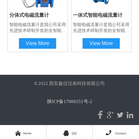
于 90db,可以测量更低的电导
率的流体介质流量。其传感器
扫码咨询工程师一对一服务
采用非均匀磁场技术及特殊的
分体式电磁流量计
一体式智能电磁流量计
磁路结构，磁场稳定可靠，而
智能电磁流量计是我公司采用
智能电磁流量计是我公司采用
且大大的缩小了体积，减轻了
先进技术研制开发的全智能型
先进技术研制开发的全智能型
重复，使流量计具有小型轻量
电磁流量计，其全中文电磁转
电磁流量计，其全中文电磁转
化的特点。
换器内核采用高速中央处理
换器内核采用高速中央处理
View More
View More
器。计算速度非常快、精度
器。计算速度非常快、精度
高、测量性能可靠。转换器电
高、测量性能可靠。转换器电
路设计采用先进技术，输入阻
路设计采用先进技术，输入阻
抗高达1015欧姆，共模抑制比
抗高达1015欧姆，共模抑制比
优于100db，对于外来干扰以
优于100db，对于外来干扰以
及60Hz/50Hz干扰抑制能力优
及60Hz/50Hz干扰抑制能力优
于 90db,可以测量更低的电导
于 90db,可以测量更低的电导
© 2022 西安鑫仪仪表科技有限公司
率的流体介质流量。其传感器
率的流体介质流量。其传感器
采用非均匀磁场技术及特殊的
采用非均匀磁场技术及特殊的
磁路结构，磁场稳定可靠，而
磁路结构，磁场稳定可靠，而
陕ICP备17006551号-2
且大大的缩小了体积，减轻了
且大大的缩小了体积，减轻了
重复，使流量计具有小型轻量
重复，使流量计具有小型轻量



化的特点。
化的特点。



Home
QQ
Contact