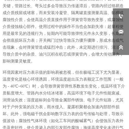
关键，管路过长、弯头过多会导致压力传递滞后，管路内径过细易造
成介质残留或堵塞，而未安装冷凝管、隔离罐直接测量高温、黏稠或

腐蚀性介质，会使高温介质直接作用于弹簧管导致热变形，或腐蚀性
介质侵蚀核心部件。使用过程中的操作不当也会加剧失准：超量程使

用是最常见的违规行为，短期内可能导致弹性元件永久变形，长期则
会彻底损坏压力表；开关阀门过快导致压力骤升骤降，形成水击或气

击现象，会对弹簧管造成猛烈冲击；此外，未定期进行排污、清洁，
导致介质中的杂质、油污沉积在机芯或弹簧管内，会增大传动阻力，
影响测量灵敏度。
环境因素对压力表示值的影响易被忽视，但在极端工况下尤为显著。
温度变化是核心环境诱因，环境温度超出压力表额定工作范围（一般
为 - 40℃~60℃）时，会导致弹簧管弹性系数发生变化，低温环境下介
质黏度增大、管路内水分结冰堵塞，高温环境下电子元件性能衰减、
润滑油失效；湿度超标则会导致金属部件锈蚀、电子元件短路，尤其
对于户外安装的压力表，雨水侵入、凝露积聚都会加速内部部件损
坏。此外，强电磁干扰会影响数字压力表的信号传输与处理，导致示
值波动；腐蚀性气体环境（如化工车间的酸碱雾气）会侵蚀压力表外
壳及密封件，使介质渗入内部引发部件腐蚀；海拔高度变化未进行气