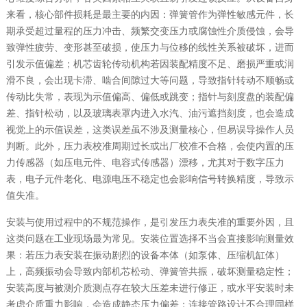
来看，核心部件损耗是最主要的内因：弹簧管作为弹性敏感元件，长
期承受超过量程的压力冲击、频繁交变压力或腐蚀性介质侵蚀，会导
致弹性疲劳、变形甚至破损，使压力与位移的线性关系被破坏，进而
引发示值偏差；机芯齿轮传动机构若因装配精度不足、磨损严重或润
滑不良，会出现卡滞、啮合间隙过大等问题，导致指针转动不顺畅或
传动比失常，表现为示值偏高、偏低或跳变；指针与刻度盘的装配偏
差、指针松动，以及玻璃表罩内进入水汽、油污遮挡刻度，也会造成
视觉上的示值误差，这类误差虽不涉及测量核心，但易误导操作人员
判断。此外，压力表校准周期过长或出厂校准不合格，会使内置的压
力传感器（如压电元件、电容式传感器）漂移，尤其对于数字压力
表，电子元件老化、电源电压不稳定也会影响信号转换精度，导致示
值失准。
安装与使用过程中的不规范操作，是引发压力表失准的重要外因，且
这类问题在工业现场最为常见。安装位置选择不当会直接影响测量效
果：若压力表安装在振动剧烈的设备本体（如泵体、压缩机缸体）
上，高频振动会导致内部机芯松动、弹簧管共振，破坏测量稳定性；
安装高度与被测介质测点存在较大压差未进行修正，或水平安装时未
考虑介质重力影响，会造成静态压力偏差；连接管路设计不合理同样