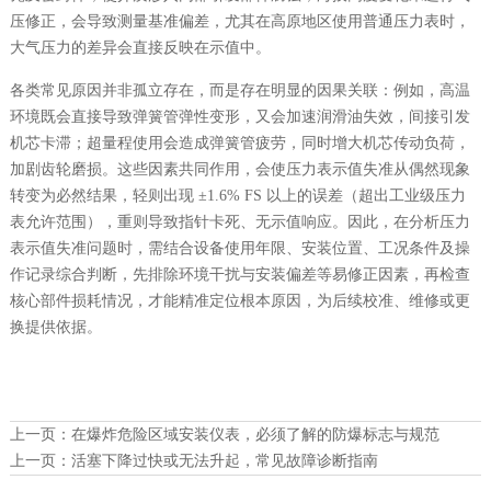
压修正，会导致测量基准偏差，尤其在高原地区使用普通压力表时，
大气压力的差异会直接反映在示值中。
各类常见原因并非孤立存在，而是存在明显的因果关联：例如，高温
环境既会直接导致弹簧管弹性变形，又会加速润滑油失效，间接引发
机芯卡滞；超量程使用会造成弹簧管疲劳，同时增大机芯传动负荷，
加剧齿轮磨损。这些因素共同作用，会使压力表示值失准从偶然现象
转变为必然结果，轻则出现 ±1.6% FS 以上的误差（超出工业级压力
表允许范围），重则导致指针卡死、无示值响应。因此，在分析压力
表示值失准问题时，需结合设备使用年限、安装位置、工况条件及操
作记录综合判断，先排除环境干扰与安装偏差等易修正因素，再检查
核心部件损耗情况，才能精准定位根本原因，为后续校准、维修或更
换提供依据。
上一页：
在爆炸危险区域安装仪表，必须了解的防爆标志与规范
上一页：
活塞下降过快或无法升起，常见故障诊断指南