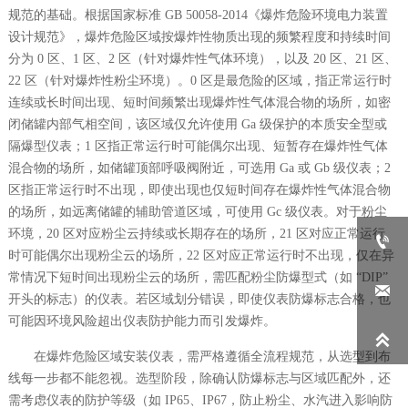
规范的基础。根据国家标准 GB 50058-2014《爆炸危险环境电力装置
设计规范》，爆炸危险区域按爆炸性物质出现的频繁程度和持续时间
分为 0 区、1 区、2 区（针对爆炸性气体环境），以及 20 区、21 区、
22 区（针对爆炸性粉尘环境）。0 区是最危险的区域，指正常运行时
连续或长时间出现、短时间频繁出现爆炸性气体混合物的场所，如密
闭储罐内部气相空间，该区域仅允许使用 Ga 级保护的本质安全型或
隔爆型仪表；1 区指正常运行时可能偶尔出现、短暂存在爆炸性气体
混合物的场所，如储罐顶部呼吸阀附近，可选用 Ga 或 Gb 级仪表；2
区指正常运行时不出现，即使出现也仅短时间存在爆炸性气体混合物
的场所，如远离储罐的辅助管道区域，可使用 Gc 级仪表。对于粉尘
环境，20 区对应粉尘云持续或长期存在的场所，21 区对应正常运行

时可能偶尔出现粉尘云的场所，22 区对应正常运行时不出现，仅在异
常情况下短时间出现粉尘云的场所，需匹配粉尘防爆型式（如 “DIP”

开头的标志）的仪表。若区域划分错误，即使仪表防爆标志合格，也
可能因环境风险超出仪表防护能力而引发爆炸。

在爆炸危险区域安装仪表，需严格遵循全流程规范，从选型到布
线每一步都不能忽视。选型阶段，除确认防爆标志与区域匹配外，还
需考虑仪表的防护等级（如 IP65、IP67，防止粉尘、水汽进入影响防