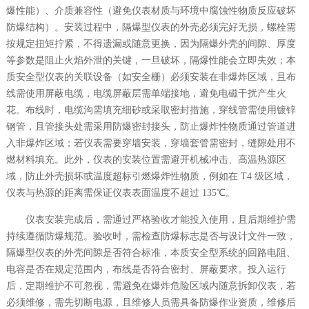
爆性能）、介质兼容性（避免仪表材质与环境中腐蚀性物质反应破坏
防爆结构）。安装过程中，隔爆型仪表的外壳必须完好无损，螺栓需
按规定扭矩拧紧，不得遗漏或随意更换，因为隔爆外壳的间隙、厚度
等参数是阻止火焰外泄的关键，一旦破坏，隔爆性能会立即失效；本
质安全型仪表的关联设备（如安全栅）必须安装在非爆炸区域，且布
线需使用屏蔽电缆，电缆屏蔽层需单端接地，避免电磁干扰产生火
花。布线时，电缆沟需填充细砂或采取密封措施，穿线管需使用镀锌
钢管，且管接头处需采用防爆密封接头，防止爆炸性物质通过管道进
入非爆炸区域；若仪表需要穿墙安装，穿墙套管需密封，缝隙处用不
燃材料填充。此外，仪表的安装位置需避开机械冲击、高温热源区
域，防止外壳损坏或温度超标引燃爆炸性物质，例如在 T4 级区域，
仪表与热源的距离需保证仪表表面温度不超过 135℃。
仪表安装完成后，需通过严格验收才能投入使用，且后期维护需
持续遵循防爆规范。验收时，需检查防爆标志是否与设计文件一致，
隔爆型仪表的外壳间隙是否符合标准，本质安全型系统的回路电阻、
电容是否在规定范围内，布线是否符合密封、屏蔽要求。投入运行
后，定期维护不可忽视，需避免在爆炸危险区域内随意拆卸仪表，若
必须维修，需先切断电源，且维修人员需具备防爆作业资质，维修后