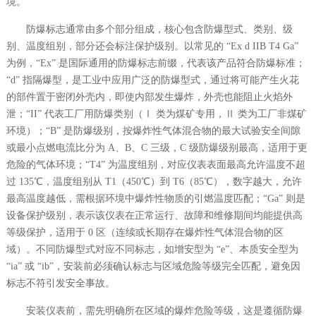
境。
防爆标志通常由多个部分组成，核心包含防爆型式、类别、级
别、温度组别，部分还会标注保护级别。以常见的 “Ex d IIB T4 Ga”
为例，“Ex” 是国际通用的防爆标志前缀，代表该产品符合防爆标准；
“d” 指隔爆型，是工业中应用广泛的防爆型式，通过将可能产生火花
的部件置于密闭外壳内，即使内部发生爆炸，外壳也能阻止火焰外
泄；“II” 代表工厂用防爆类别（Ⅰ 类为煤矿专用，Ⅱ 类为工厂非煤矿
环境）；“B” 是防爆级别，按爆炸性气体混合物的最大试验安全间隙
或最小点燃电流比分为 A、B、C 三级，C 级防爆级别最高，适用于更
危险的气体环境；“T4” 为温度组别，对应仪表表面最高允许温度不超
过 135℃，温度组别从 T1（450℃）到 T6（85℃），数字越大，允许
最高温度越低，需根据环境中爆炸性物质的引燃温度匹配；“Ga” 则是
设备保护级别，表示该仪表在正常运行、故障和维修期间均能提供高
等级保护，适用于 0 区（连续或长期存在爆炸性气体混合物的区
域）。不同防爆型式对应不同标志，如增安型为 “e”、本质安全型为
“ia” 或 “ib”，安装前必须确认标志与区域危险等级完全匹配，避免因
标志不符引发安全事故。
安装仪表前，需先明确所在区域的爆炸危险等级，这是遵循防爆