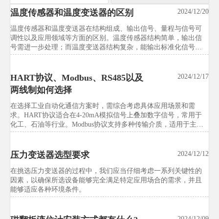
温度传感器和温度变送器的区别
汉诺威工博会新增智能试验装备展
2024/12/20
2026/07/21
区，中国展团预订率达92%
温度传感器和温度变送器在结构组成、输出信号、量程与信号可
调性以及应用领域等方面的区别。温度传感器结构简单，输出信
汉诺威工博会新增智能试验装备展区，中国展团预订率达92%，释
号需进一步处理；而温度变送器结构复杂，能输出标准化信号，
放试验设备国际化升级信号。本文解析独立展区对出口、采购、
量程可调，更适合工业应用。文章还介绍了两者的安装和使用方
校准、交付与远程服务的影响，帮助企业抢先把握市场先机。
法，帮助读者根据具体需求选择合适的设备。
HART协议、Modbus、RS485以及
2024/12/17
两线制如何选择
洋山港试行试验设备出口绿色通道
2026/07/21
在选择工业自动化通信方案时，需综合考虑具体应用场景和需
试验设备行业关注：洋山港试行试验设备出口绿色通道，通关平
求。HART协议适合在4-20mA模拟信号上叠加数字信号，常用于
均缩短3.2天，并将ISO 14001、RoHS、碳足迹声明等纳入条件。
化工、石油等行业。Modbus协议支持多种传输介质，适用于主从
快速了解企业合规准备、单证管理与供应链协同关键变化。
设备架构。RS485支持长距离传输和强大抗干扰能力，而两线制接
线简单节省成本。通过合理选择，构建稳定高效的工业自动化系
统。
压力变送器选型要求
东南亚多国启动试验设备能效标签
2024/12/12
2026/07/21
强制计划
在挑选压力变送器的过程中，我们应当仔细考虑一系列关键性的
因素，以确保所选设备能够完全满足特定应用场合的需求，并且
试验设备行业迎来新变局：东南亚多国启动试验设备能效标签强
能够适应各种环境条件。
制计划，印尼、越南、泰国将对恒温恒湿试验箱等实施MEPS管
理。快速了解IE3门槛、ASEAN测试报告要求与出口合规应对重
点。
2024/12/09