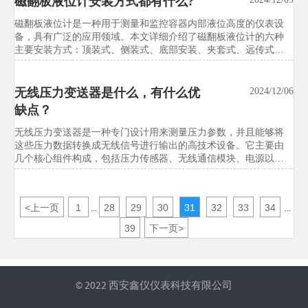
磁翻板液位计安装方式都有什么?
美国FDA修订实验室设备进口合规
2026/07/21
磁翻板液位计是一种用于测量和监控容器内部液位高度的仪表设
指引
备，具有广泛的应用领域。本文详细介绍了磁翻板液位计的六种
主要安装方式：顶装式、侧装式、底部安装、夹套式、远传式和
美国FDA修订实验室设备进口合规指引，非医疗器械类试验设备
管道式，帮助用户根据实际需求选择合适的安装方式，确保液位
被纳入eDRA强制登记，并新增ISO/IEC 17025出厂校准证书要求。
测量的准确性和可靠性。
本文详解新规影响、执行时间与对美出口应对重点，帮助企业提
无线压力变送器是什么，有什么优
2024/12/06
前合规布局。
缺点？
欧盟CE新规生效：试验设备EMC测
2026/07/21
无线压力变送器是一种专门设计用来测量压力参数，并且能够将
试标准升级至EN IEC 61326-1:2026
这些压力数据转换成无线信号进行输出的高技术设备。它主要由
几个核心组件构成，包括压力传感器、无线通信模块、电源以及
欧盟CE新规生效，试验设备EMC测试标准正式升级至EN IEC
信号处理电路。这些组件协同工作，确保了设备能够准确地捕捉
61326-1:2026。本文聚焦环境试验箱、力学测试仪等出口欧盟设备
到压力变化，并通过无线方式将数据发送到远程监控中心。
的认证、型式试验与技术文件更新要点，帮助企业提前应对合规
与交付风险。
<
上一页
1
28
29
30
31
32
33
34
...
...
39
下一页
>
© 2022 西安鑫仪仪表科技有限公司