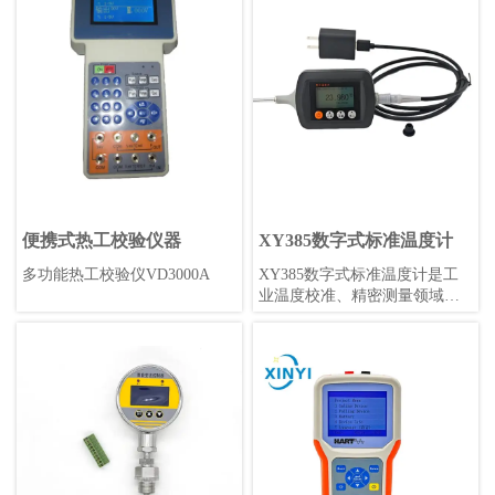
在-40℃~85℃的工业环境中使
20mA电流信号或0-10V电压信
用。具有标准赫斯曼形状，高
号。阀门则用于控制流体的流
精度0.1%，采样率可调，是工
量和压力等参数。变送器阀组
业应用的理想选择。
通常应用于工业自动化领域，
例如石化、电力、制药等行
业。
便携式热工校验仪器
XY385数字式标准温度计
多功能热工校验仪VD3000A
XY385数字式标准温度计是工
业温度校准、精密测量领域的
最新选择，其准确性和重复性
可以达到优于0.05°C/年，锂电
池供电(无需更换电池)续航持
久，携带方便，读数直观，坚
固耐用。不仅可以在实验室作
为温度标准，更可以在工业现
场提供可靠、准确、高精度的
温度测量。