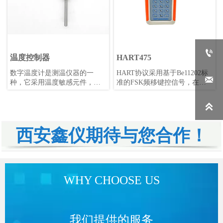

温度控制器
HART475
数字温度计是测温仪器的一
HART协议采用基于Be11202标

种，它采用温度敏感元件，如
准的FSK频移键控信号，在低
铂电阻、热电偶、半导体、热
频的4-20mA模拟信号上叠加幅
敏电阻等，将温度的变化转换
度为0.5mA的音频数字信号进行

成电信号的变化，如电压和电
双向数字通讯，数据传输率为
流的变化。这个电信号经过模
1.2kbps。
数转换电路即AD转换电路将模
西安鑫仪期待与您合作！
拟信号转换为数字信号，再由
处理单元如单片机或PC机等进
行计算，得出温度数值并显示
出来。数字温度计具有测量准
确度高、稳定性好、适用范围
WHY CHOOSE US
广等优点，广泛应用于各类工
矿企业、大专院校、科研院所
等领域。
我们提供的服务