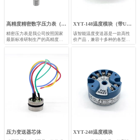
高精度精密数字压力表（白
XYT-148温度模块（带USB
色表盘）
调试）
精密压力表是我公司按照国家
​该智能温度变送器是一款高性
最新标准研制生产的高精度智
价产品，兼容十多种的各型热
能压力测量仪表。
电偶和热电阻信号变送。使用
24位Σ-△采样芯片，可保证高
精度测量；采用防浪涌、防反
接设计，避免工程安装中的误
安装和误操作；采用增强软件
安全设计，包括独立看门狗、
低压监控复位、多任务调度优
化等功能。全部采用进口元器
件，保证较长的使用寿命和稳
定性。可使用计算机或者手机
进行组态设置，方便快捷。
压力变送器芯体
XYT-248温度模块