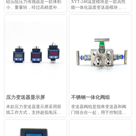
硅压阻压力传感器是一款体积
XYT-248温度模块是一款高性
小、重量轻，经过高精度补偿
能一体化温度变送器模块，支
的压阻式压力敏感元件。被测
持PT50、PT100、PT500、
压力经过隔离膜片和硅油传递
PT1000热电阻及E、J、B、K、
至敏感芯片，实现压力到电信
N、R、S、T热电偶，同时具备
号的精确转换。
毫伏信号和电阻信号测量能
力。该模块隔离电压高达
DC1000V，采用4-20mA叠加
HART协议数字通信，支持远程
管理，冷端补偿精度高，数据
刷新快，稳定性强，适用
于-40℃~+85℃的工作环境。模
块外形小巧，安装便捷，抗机
械振动和射频干扰能力强，可
适配各类热电阻或热电偶，既
可配套使用也可单独安装。
压力变送器显示屏
不锈钢一体化阀组
本款压力变送器显示屏采用双
变送器阀组是指将变送器和阀
线工作方式，支持超低电压运
门组合在一起，用于控制流体
行，配备明亮的0.36英寸LED显
的压力、流量和温度等参数的
示屏，支持用户自校准和非线
装置。变送器是一种传感器，
性显示值校正。其性能优于同
用于将压力、液位、温度等物
类产品，温漂更低，适合
理量转换为标准信号，如4-