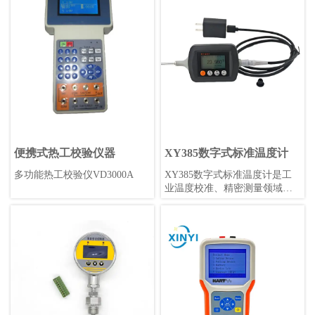
在-40℃~85℃的工业环境中使
20mA电流信号或0-10V电压信
用。具有标准赫斯曼形状，高
号。阀门则用于控制流体的流
精度0.1%，采样率可调，是工
量和压力等参数。变送器阀组
业应用的理想选择。
通常应用于工业自动化领域，
例如石化、电力、制药等行
业。
便携式热工校验仪器
XY385数字式标准温度计
多功能热工校验仪VD3000A
XY385数字式标准温度计是工
业温度校准、精密测量领域的
最新选择，其准确性和重复性
可以达到优于0.05°C/年，锂电
池供电(无需更换电池)续航持
久，携带方便，读数直观，坚
固耐用。不仅可以在实验室作
为温度标准，更可以在工业现
场提供可靠、准确、高精度的
温度测量。