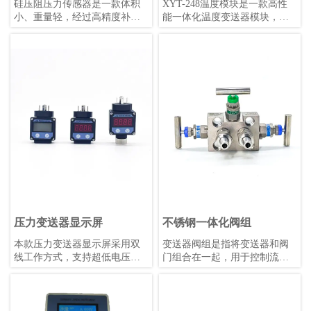
硅压阻压力传感器是一款体积
XYT-248温度模块是一款高性
小、重量轻，经过高精度补偿
能一体化温度变送器模块，支
的压阻式压力敏感元件。被测
持PT50、PT100、PT500、
压力经过隔离膜片和硅油传递
PT1000热电阻及E、J、B、K、
至敏感芯片，实现压力到电信
N、R、S、T热电偶，同时具备
号的精确转换。
毫伏信号和电阻信号测量能
力。该模块隔离电压高达
DC1000V，采用4-20mA叠加
HART协议数字通信，支持远程
管理，冷端补偿精度高，数据
刷新快，稳定性强，适用
于-40℃~+85℃的工作环境。模
块外形小巧，安装便捷，抗机
械振动和射频干扰能力强，可
适配各类热电阻或热电偶，既
可配套使用也可单独安装。
压力变送器显示屏
不锈钢一体化阀组
本款压力变送器显示屏采用双
变送器阀组是指将变送器和阀
线工作方式，支持超低电压运
门组合在一起，用于控制流体
行，配备明亮的0.36英寸LED显
的压力、流量和温度等参数的
示屏，支持用户自校准和非线
装置。变送器是一种传感器，
性显示值校正。其性能优于同
用于将压力、液位、温度等物
类产品，温漂更低，适合
理量转换为标准信号，如4-