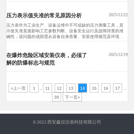
美国FDA修订实验室设备进口合规
2026/07/21
压力表示值失准的常见原因分析
指引
2025/12/22
​压力表作为工业生产、设备运维中不可或缺的压力测量工具，其
美国FDA修订实验室设备进口合规指引，非医疗器械类试验设备
示值失准直接影响工艺参数判断、设备安全运行及故障排查的准
被纳入eDRA强制登记，并新增ISO/IEC 17025出厂校准证书要求。
确性，该问题的成因需从设备自身质量、安装使用规范及环境条
本文详解新规影响、执行时间与对美出口应对重点，帮助企业提
件影响三个核心维度综合分析，各类因素相互关联且易引发连锁
前合规布局。
反应
在爆炸危险区域安装仪表，必须了
欧盟CE新规生效：试验设备EMC测
2025/12/19
2026/07/21
解的防爆标志与规范
试标准升级至EN IEC 61326-1:2026
欧盟CE新规生效，试验设备EMC测试标准正式升级至EN IEC
61326-1:2026。本文聚焦环境试验箱、力学测试仪等出口欧盟设备
的认证、型式试验与技术文件更新要点，帮助企业提前应对合规
<
上一页
1
11
12
13
14
15
16
17
...
...
与交付风险。
39
下一页
>
© 2022 西安鑫仪仪表科技有限公司