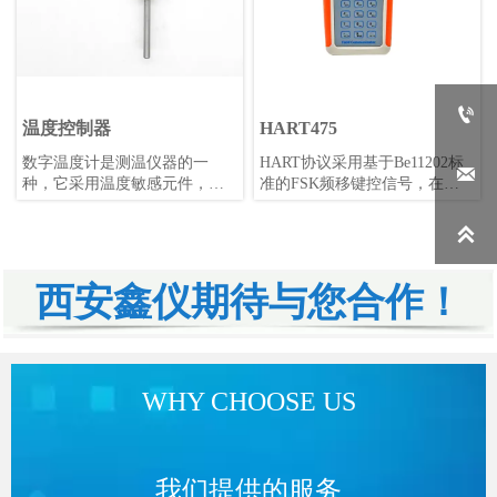

温度控制器
HART475
数字温度计是测温仪器的一
HART协议采用基于Be11202标

种，它采用温度敏感元件，如
准的FSK频移键控信号，在低
铂电阻、热电偶、半导体、热
频的4-20mA模拟信号上叠加幅
敏电阻等，将温度的变化转换
度为0.5mA的音频数字信号进行

成电信号的变化，如电压和电
双向数字通讯，数据传输率为
流的变化。这个电信号经过模
1.2kbps。
数转换电路即AD转换电路将模
西安鑫仪期待与您合作！
拟信号转换为数字信号，再由
处理单元如单片机或PC机等进
行计算，得出温度数值并显示
出来。数字温度计具有测量准
确度高、稳定性好、适用范围
WHY CHOOSE US
广等优点，广泛应用于各类工
矿企业、大专院校、科研院所
等领域。
我们提供的服务