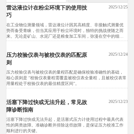
雷达液位计在粉尘环境下的使用技
汉诺威工博会新增智能试验装备展
2025/12/25
2026/07/21
巧
区，中国展团预订率达92%
在工业物位测量领域，雷达液位计因其高精度、非接触式测量优
汉诺威工博会新增智能试验装备展区，中国展团预订率达92%，释
势而备受青睐，但当其应用于粉尘环境时，独特的挑战便随之而
放试验设备国际化升级信号。本文解析独立展区对出口、采购、
来。无论是矿山、水泥厂还是粮食加工车间，弥漫在空中的细微
校准、交付与远程服务的影响，帮助企业抢先把握市场先机。
颗粒不仅影响工作视线，更会对雷达波的传播造成实质性干扰，
导致测量信号衰减甚至失准。因此，成功在粉尘环境下应用雷达
液位计，远非简单安装即可，它是一项需要从原理理解、选型规
压力校验仪表与被校仪表的匹配原
洋山港试行试验设备出口绿色通道
2025/12/24
2026/07/21
划、安装调试到维护保养全流程精心设计的系统工程。
则
试验设备行业关注：洋山港试行试验设备出口绿色通道，通关平
均缩短3.2天，并将ISO 14001、RoHS、碳足迹声明等纳入条件。
压力校验仪表与被校仪表的量程匹配是确保校验准确性的基础，
快速了解企业合规准备、单证管理与供应链协同关键变化。
核心原则是 “校验仪表量程需覆盖被校仪表全量程，且被校仪表常
用量程处于校验仪表的最佳精度区间”。
东南亚多国启动试验设备能效标签
2026/07/21
活塞下降过快或无法升起，常见故
强制计划
2025/12/23
障诊断指南
试验设备行业迎来新变局：东南亚多国启动试验设备能效标签强
制计划，印尼、越南、泰国将对恒温恒湿试验箱等实施MEPS管
活塞下降过快或无法升起，是活塞式压力计使用过程中最具代表
理。快速了解IE3门槛、ASEAN测试报告要求与出口合规应对重
性的两类故障。准确诊断并排除这些故障，是保证压力校准工作
点。
顺利进行的关键。