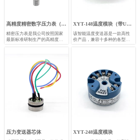
高精度精密数字压力表（白
XYT-148温度模块（带USB
色表盘）
调试）
精密压力表是我公司按照国家
​该智能温度变送器是一款高性
最新标准研制生产的高精度智
价产品，兼容十多种的各型热
能压力测量仪表。
电偶和热电阻信号变送。使用
24位Σ-△采样芯片，可保证高
精度测量；采用防浪涌、防反
接设计，避免工程安装中的误
安装和误操作；采用增强软件
安全设计，包括独立看门狗、
低压监控复位、多任务调度优
化等功能。全部采用进口元器
件，保证较长的使用寿命和稳
定性。可使用计算机或者手机
进行组态设置，方便快捷。
压力变送器芯体
XYT-248温度模块