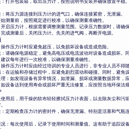
装：打开包装箱，取出压力计，按照说明书安装并确保放置平稳
接：将压力源连接到压力计的进气口，确保连接紧密，无泄漏。
开始测量前，按照规定进行校准，以确保测量准确性。
：开启压力计，根据需要调整测量范围。记录压力数据时，请确
：完成测量后，关闭压力计。先关闭进气阀，再断开电源。
项
：操作压力计时应避免超压，以免损坏设备或造成危险。
境：请确保电源稳定，避免高电压或电流波动对设备造成损坏。
：建议每年进行一次校准，以确保测量准确性。
：操作压力计时应由经过培训的专业人员进行，非专业人员不得
储：在运输和存储过程中，应避免剧烈震动和碰撞。同时，避免
处理：如发现设备有异常情况，如泄漏、损坏或测量数据异常，
：如设备达到使用寿命或损坏严重无法修复，应按照当地环保法
护
天使用后，用干燥的软布轻轻擦拭压力计表面，以去除灰尘和污
害。
性：定期检查压力计的密封件，确保无泄漏。特别是活塞和气瓶
情况：每次使用后，记录下使用时间和测量值。这有助于追踪设