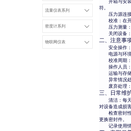
开箱与安
符。

流量仪表系列
压力源连
校准：在

密度计系列
压力测量
关闭设备
二
、注意事

物联网仪表
安全操作
电源与环
校准周期
操作人员
运输与存
异常情况
废弃处理
三
、日常维
清洁：每
对设备造成损
检查密封
更换密封件。
记录使用