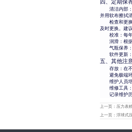
四
、定期保
清洁内部
并用软布擦拭
检查和更
及时更换。建
校准：每
润滑：根
气瓶保养
软件更新
五
、其他注
存放：在
避免极端
维护人员
维修工具
记录维护
上一页：
压力表
上一页：
浮球式