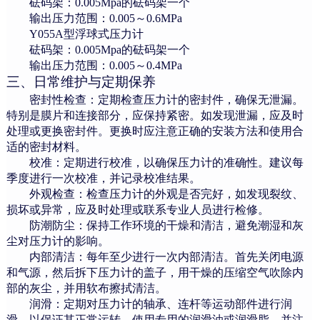
砝码架：
0.005Mpa
的砝码架一个
输出压力范围：
0.005
～
0.6MPa
Y055A
型浮球式压力计
砝码架：
0.005Mpa
的砝码架一个
输出压力范围：
0.005
～
0.4MPa
三
、日常
维护与定期保养
密封性检查：定期检查压力计的密封件，确保无泄漏。
特别是膜片和连接部分，应保持紧密。如发现泄漏，应及时
处理或更换密封件。更换时应注意正确的安装方法和使用合
适的密封材料。
校准：定期进行校准，以确保压力计的准确性。建议每
季度进行一次校准，并记录校准结果。
外观检查：检查压力计的外观是否完好，如发现裂纹、
损坏或异常，应及时处理或联系专业人员进行检修。
防潮防尘：保持工作环境的干燥和清洁，避免潮湿和灰
尘对压力计的影响。
内部清洁：每年至少进行一次内部清洁。首先关闭电源
和气源，然后拆下压力计的盖子，用干燥的压缩空气吹除内
部的灰尘，并用软布擦拭清洁。
润滑：定期对压力计的轴承、连杆等运动部件进行润
滑，以保证其正常运转。使用专用的润滑油或润滑脂，并注