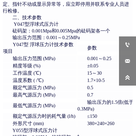
定、指针不动或显示异常等，应立即停用并联系专业人员进
行检修。
二、
技术参数
Y047型浮球式压力计
砝码架：
0.001Mpa和0.005Mpa的砝码架各一个
输出压力范围：
0.001～0.25MPa

Y047型 浮球压力计技术参数
参数
项目
输出压力范围
(MPa)
0.001～0.25

精度等级
(%)
±0.05
工作温度
(℃)
15～30

温度系数
( /℃)
1.7×10-5
额定气源压力
(MPa)
0.5
最高气源压力
(MPa)
0.7
输出压力的
1.5倍(低于
最低气源压力
(MPa)
0.3MPa)
额定气源压力时的耗气量
(l/h)
≤150
外形尺寸
(mm)
380×240×260
Y055
型浮球式压力计