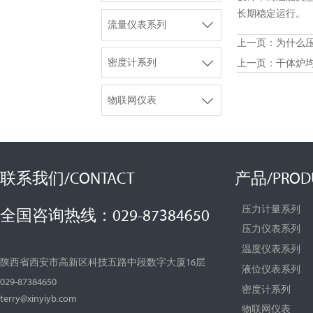
长期稳定运行。

流量仪表系列
上一页：
为什么

密度计系列
上一页：
干体炉

物联网仪表
联系我们/CONTACT
产品/PROD
压力计量系列
全国咨询热线：029-87384650
压力仪表系列
温度仪表系列
陕西省西安市高新区科技五路中段数字大厦16层
液位仪表系列
029-87384650
密度计系列
terry@xinyiyb.com
物联网仪表