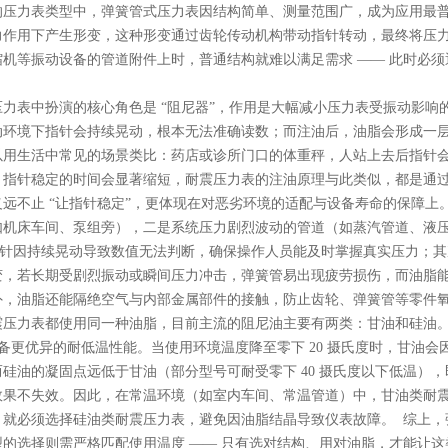
的压力表类型中，弹簧管式压力表因结构简单、测量范围广，成为应用最
力作用下产生形变，这种形变通过齿轮传动机构带动指针转动，最终将压
机等振动设备的管道附件上时，普通结构就难以满足需求 —— 此时必须
压力表中扮演的核心角色是 “阻尼器”，作用是大幅减小压力表受振动影
环境下指针会持续晃动，根本无法准确读数；而注油后，油脂会形成一层 
以用生活中常见的场景类比：药店或诊所门口的体重秤，人站上去后指针
，指针稳定的时间会显著缩短，耐震压力表的注油原理与此类似，都是通过
远不止 “让指针稳定”，更体现在对恶劣环境的适配与设备寿命的保障上
如机床车间、泵组旁），二是系统压力剧烈波动的管道（如蒸汽管道、液压
免指针因持续晃动导致数值无法判断，确保操作人员能及时掌握真实压力；
变，若长期受剧烈振动或瞬间压力冲击，弹簧管易出现疲劳损伤，而油脂
外，油脂还能隔绝空气与内部金属部件的接触，防止齿轮、弹簧管等零件
震压力表都使用同一种油脂，目前主流的阻尼油主要有两类：甘油和硅油
具备更优异的耐低温性能。当使用环境温度降至零下 20 摄氏度时，甘油
硅油的凝固点远低于甘油（部分型号可耐受零下 40 摄氏度以下低温）
效果不失效。因此，在常温环境（如室内车间、常温管道）中，甘油类耐
就必须选择硅油类耐震压力表，避免因油脂结晶导致仪表故障。 综上，弹
型的选择则需严格匹配使用温度 —— 只有选对结构、用对油脂，才能让