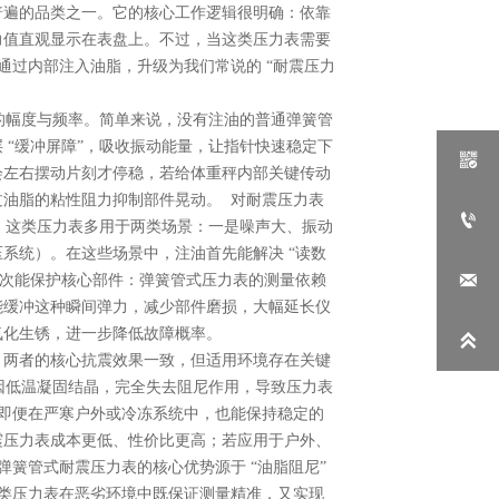
普遍的品类之一。它的核心工作逻辑很明确：依靠
力值直观显示在表盘上。不过，当这类压力表需要
通过内部注入油脂，升级为我们常说的 “耐震压力
响的幅度与频率。简单来说，没有注油的普通弹簧管
“缓冲屏障”，吸收振动能量，让指针快速稳定下

会左右摆动片刻才停稳，若给体重秤内部关键传动
油脂的粘性阻力抑制部件晃动。 对耐震压力表

。这类压力表多用于两类场景：一是噪声大、振动
系统）。在这些场景中，注油首先能解决 “读数

其次能保护核心部件：弹簧管式压力表的测量依赖
能缓冲这种瞬间弹力，减少部件磨损，大幅延长仪
氧化生锈，进一步降低故障概率。

。两者的核心抗震效果一致，但适用环境存在关键
会因低温凝固结晶，完全失去阻尼作用，导致压力表
，即便在严寒户外或冷冻系统中，也能保持稳定的
震压力表成本更低、性价比更高；若应用于户外、
簧管式耐震压力表的核心优势源于 “油脂阻尼”
这类压力表在恶劣环境中既保证测量精准，又实现