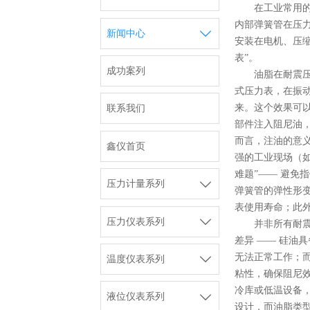
在工业常用
内部弹簧管在压

新闻中心
安装在电机、压缩
表”。
成功案列
油脂在耐震
式压力表，在振动
来。这个效果可
联系我们
部件注入阻尼油
而言，注油的意义
鑫仪首页
强的工业现场（
难题”—— 避

压力计量系列
弹簧管的弹性形
表使用寿命；此

压力仪表系列
并非所有耐
差异 —— 硅油
无法正常工作；而

温度仪表系列
粘性，确保阻尼
冷库或低温设备，

液位仪表系列
设计，而油脂类