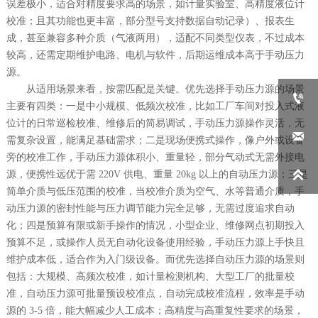
误差极小，适合对精度要求高的场景
，
如计量实验室、高精度液位计
校准
；
且其
功能也更丰富，部分型号支持数据自动记录）、报表生
成，甚至兼容多种介质（气液两用），适配不同类型仪表，不过成本
较高，还需定期维护电路、电机与软件，后期运维成本高于手动压力
源。
从适用场景来看，按需匹配是关键。优先选择手动压力源的场景

主要有四类：一是中小规模、低频次校准，比如工厂车间对投入式液
位计的日常巡检校准、维修后的简易调试，手动压力源操作灵活，无

需复杂设置，能满足基础需求；二是现场便携式操作，像户外或设备
旁的校准工作，手动压力源体积小、重量轻，部分气动式无需外接电

源，便携性远优于需 220V 供电、重量 20kg 以上的自动压力源；三是
简单介质与低压范围的校准，当校准介质为空气、水等普通介质，手
动压力源的密封性能与压力调节能力完全足够，无需过度追求自动
化；四是预算有限或新手操作的情况，小型企业、维修网点初期投入
预算不足，或操作人员无自动化设备使用经验，手动压力源上手快且
维护成本低，适合作为入门级设备。而优先选择自动压力源的场景则
包括：大规模、高频次校准，如计量检测机构、大型工厂的批量校
准，自动压力源可批量预设校准点，自动完成校准流程，效率是手动
源的 3-5 倍，能大幅减少人工成本；高精度与高重复性要求的场景，