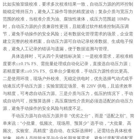
比如实验室级校准，要求多次校准结果一致，自动压力源的闭环控制
能稳定维持压力，避免人工操作导致的精度波动；复杂介质与宽压力
范围的校准，当校准介质为油、腐蚀性液体，或压力范围超 10MPa
时，自动压力源的介质兼容性更强，且能通过软件精准控制高压调
节，避免手动操作的安全风险；还有数据化管理需求的场景，企业需
建立完整的校准档案，自动压力源可自动记录校准数据、生成电子报
表，避免人工记录的错误与遗漏，便于数据追溯与管理。
具体选择时，可从四个关键指标决策：一是校准需求，若校准精
度要求≤±0.1% FS、需批量处理或自动化记录，直接选自动压力源；
若精度要求≥±0.5% FS、仅单台少量校准，手动压力源性价比更高。
二是使用环境，现场户外校准、无稳定供电时，优先选择气动式或手
动液压式手动压力源；实验室固定场景、有 220V 供电，且追求效率
与精度，可考虑自动压力源。三是介质与压力，低压的情况下，手动
或自动均可，按预算选择；高压腐蚀性介质则必须选适配的自动压力
源，避免手动操作的安全风险与精度不足。
手动压力源与自动压力源并非 “优劣之分”，而是 “适配之别”。简
单来说：“小批量、低频次、现场用、预算少” 选手动，“大批量、高
频次、实验室、高精度” 选自动。在实际选择时，还需结合具体校准
对象、操作人员技能水平与企业长期发展需求，避免过度配置或配置