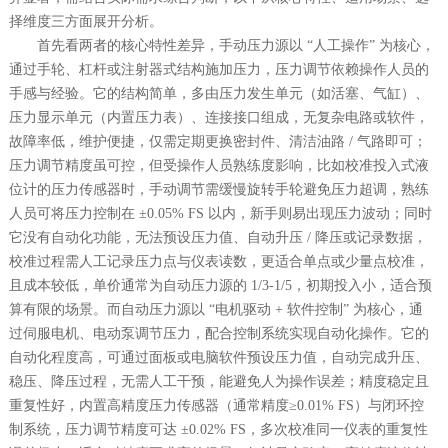
择维度三方面展开分析。
首先看两者的核心特性差异，手动压力源以
“人工操作” 为核心，
通过手轮、杠杆或注射器式结构施加压力，压力调节依赖操作人员的
手感与经验。它的结构简单，多由压力发生单元（如活塞、气缸）、
压力显示单元（内置压力表）、连接接口组成，无复杂电路或软件，
故障率低，维护便捷，仅需定期更换密封件、清洁油路
/
气路即可；
压力调节精度虽可控，但受操作人员熟练度影响，比如校准投入式液
位计的压力传感器时，手动调节需缓慢旋转手轮避免压力超调，熟练
人员可将压力控制在 ±
0.05% FS
以内，新手则易出现压力波动；同时
它没有自动化功能，无法预设压力值、自动升压
/
降压或记录数据，
校准过程需人工记录压力点与仪表读数，更适合单点或少量点校准，
且成本较低，单价通常为自动压力源的
1/3-1/5
，初期投入小，适合预
算有限的场景。而自动压力源以 “电机驱动
+
软件控制” 为核心，通
过伺服电机、电动泵调节压力，配合控制系统实现自动化操作。它的
自动化程度高，可通过面板或电脑软件预设压力值，自动完成升压、
稳压、降压过程，无需人工干预，能避免人为操作误差；精度稳定且
重复性好，内置高精度压力传感器（通常精度≥
0.01% FS
）与闭环控
制系统，压力调节精度可达 ±
0.02% FS
，多次校准同一仪表的重复性