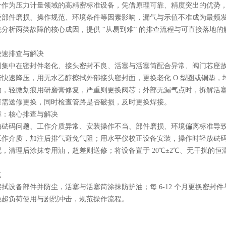
计作为压力计量领域的高精密标准设备，凭借原理可靠、精度突出的优势
受部件磨损、操作规范、环境条件等因素影响，漏气与示值不准成为最频
分析两类故障的核心成因，提供 “从易到难” 的排查流程与可直接落地
。
快速排查与解决
集中在密封件老化、接头密封不良、活塞与活塞筒配合异常、阀门芯座故障
快速降压，用无水乙醇擦拭外部接头密封面，更换老化 O 型圈或铜垫
物，轻微划痕用研磨膏修复，严重则更换阀芯；外部无漏气点时，拆解活
深需送修更换，同时检查管路是否破损，及时更换焊接。
障：核心排查与解决
由砝码问题、工作介质异常、安装操作不当、部件磨损、环境偏离标准导
工作介质，加注后排气避免气阻；用水平仪校正设备安装，操作时轻放砝
，清理后涂抹专用油，超差则送修；将设备置于 20℃±2℃、无干扰的
点
拭设备部件并防尘，活塞与活塞筒涂抹防护油；每 6-12 个月更换密封
免超负荷使用与剧烈冲击，规范操作流程。