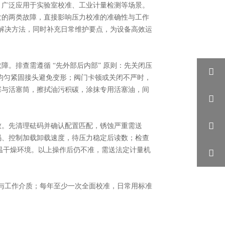
，广泛应用于实验室校准、工业计量检测等场景。
发的两类故障，直接影响压力校准的准确性与工作
的解决方法，同时补充日常维护要点，为设备高效运
。排查需遵循 “先外部后内部” 原则：先关闭压

，均匀紧固接头避免变形；阀门卡顿或关闭不严时，
塞与活塞筒，擦拭油污积碳，涂抹专用活塞油，间


致。先清理砝码并确认配置匹配，锈蚀严重需送
码、控制加载卸载速度，待压力稳定后读数；检查
恒温干燥环境。以上操作后仍不准，需送法定计量机

件与工作介质；每年至少一次全面校准，日常用标准