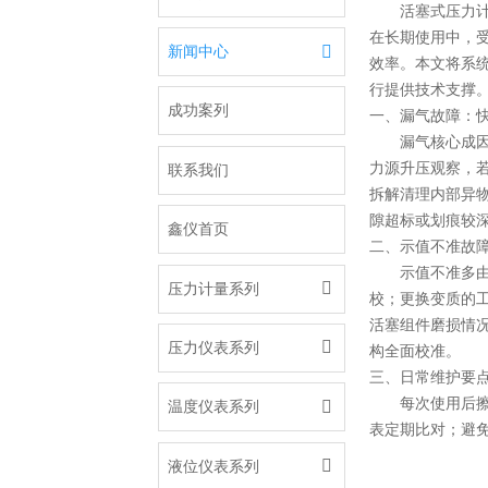
活塞式压力
在长期使用中，

新闻中心
效率。本文将系统
行提供技术支撑
成功案列
一、漏气故障：
漏气核心成因
力源升压观察，若
联系我们
拆解清理内部异
隙超标或划痕较
鑫仪首页
二、示值不准故
示值不准多

压力计量系列
校；更换变质的
活塞组件磨损情况

压力仪表系列
构全面校准。
三、日常维护要
每次使用后擦

温度仪表系列
表定期比对；避

液位仪表系列