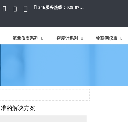


24h服务热线：029-87384650


流量仪表系列
密度计系列
物联网仪表



不准的解决方案