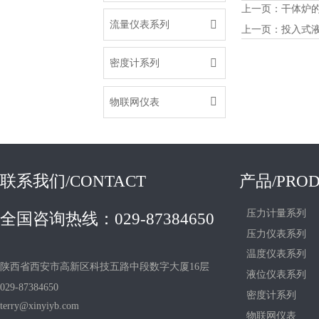
上一页：
干体炉的

流量仪表系列
上一页：
投入式

密度计系列

物联网仪表
联系我们/CONTACT
产品/PROD
压力计量系列
全国咨询热线：029-87384650
压力仪表系列
温度仪表系列
陕西省西安市高新区科技五路中段数字大厦16层
液位仪表系列
029-87384650
密度计系列
terry@xinyiyb.com
物联网仪表