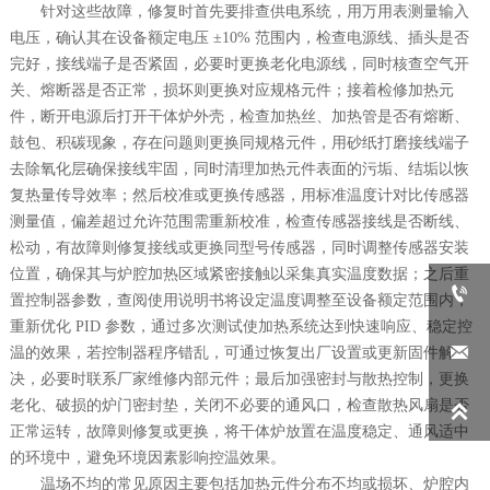
针对这些故障，修复时首先要排查供电系统，用万用表测量输入
电压，确认其在设备额定电压 ±10% 范围内，检查电源线、插头是否
完好，接线端子是否紧固，必要时更换老化电源线，同时核查空气开
关、熔断器是否正常，损坏则更换对应规格元件；接着检修加热元
件，断开电源后打开干体炉外壳，检查加热丝、加热管是否有熔断、
鼓包、积碳现象，存在问题则更换同规格元件，用砂纸打磨接线端子
去除氧化层确保接线牢固，同时清理加热元件表面的污垢、结垢以恢
复热量传导效率；然后校准或更换传感器，用标准温度计对比传感器
测量值，偏差超过允许范围需重新校准，检查传感器接线是否断线、
松动，有故障则修复接线或更换同型号传感器，同时调整传感器安装
位置，确保其与炉腔加热区域紧密接触以采集真实温度数据；之后重

置控制器参数，查阅使用说明书将设定温度调整至设备额定范围内，
重新优化 PID 参数，通过多次测试使加热系统达到快速响应、稳定控

温的效果，若控制器程序错乱，可通过恢复出厂设置或更新固件解
决，必要时联系厂家维修内部元件；最后加强密封与散热控制，更换
老化、破损的炉门密封垫，关闭不必要的通风口，检查散热风扇是否

正常运转，故障则修复或更换，将干体炉放置在温度稳定、通风适中
的环境中，避免环境因素影响控温效果。
温场不均的常见原因主要包括加热元件分布不均或损坏、炉腔内