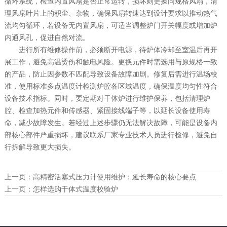
循环系统，检查内置风扇是否正常运转，损坏则更换同规格风扇，清
理风扇叶片上的积尘、杂物，确保风扇转速达到设计要求以推动热气
流均匀循环，若设备无内置风扇，可适当调整炉门开关幅度或增加炉
内通风孔，促进自然对流。
进行所有维修操作前，必须断开电源，待炉体冷却至室温后再开
展工作，避免高温烫伤和触电风险。更换元件时需选用与原规格一致
的产品，防止因参数不匹配导致设备故障加剧。修复后需进行温场校
准，使用标准多点温度计检测炉腔各区域温度，确保温度均匀性符合
设备技术指标。同时，要定期对干体炉进行维护保养，包括清理炉
腔、检查加热元件和传感器、紧固接线端子等，以延长设备使用寿
命，减少故障发生。若经过上述步骤仍无法解决故障，可能是设备内
部核心部件严重损坏，建议联系厂家专业技术人员进行检修，避免自
行拆解导致更大损失。
上一页：
高精密活塞式压力计使用维护：延长寿命的核心要点
上一页：
怎样选购干体式温度校验炉