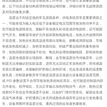
两类高频故障，不仅会导致校准工作停滞，还可能引发测量数据偏
差，以下结合设备结构原理和现场运维经验，详细分析常见故障原因
及对应的修复步骤。
温度达不到设定值的常见原因多样，供电系统异常是重要诱因之
一，可能表现为输入电压低于设备额定电压范围导致加热功率不足，
也可能是电源线老化、接触不良或插头松动造成供电损耗，还可能因
空气开关、熔断器等保护元件损坏限制电路电流；加热元件故障同样
不容忽视，加热丝长期高温使用易出现氧化、熔断或局部短路，导致
有效加热面积减少，加热管表面结垢、积碳严重会阻碍热量有效传
导，加热回路的接线端子松动、氧化则会增加接触电阻，影响加热效
率；温度传感器若出现损坏、断线，会导致温度信号传输异常，让控
制器无法准确识别实际温度，进而无法启动正常加热程序，而传感器
安装位置偏移，未接触到炉腔核心加热区域，也会造成采集的温度数
据失真；控制器参数异常可能是温度设定值超出设备额定温度范围，
或
PID
参数设置不合理导致加热系统响应滞后，也可能是控制器内部
元件老化、程序错乱，无法正常输出加热控制信号；此外，散热过度
或密封不良也会导致温度不达标，比如炉门密封垫老化、破损会造成
高温气体泄漏，炉腔通风口未关闭或散热风扇异常运转会引发热量流
失，设备周围环境温度过低、通风过强则会加速热量散发。