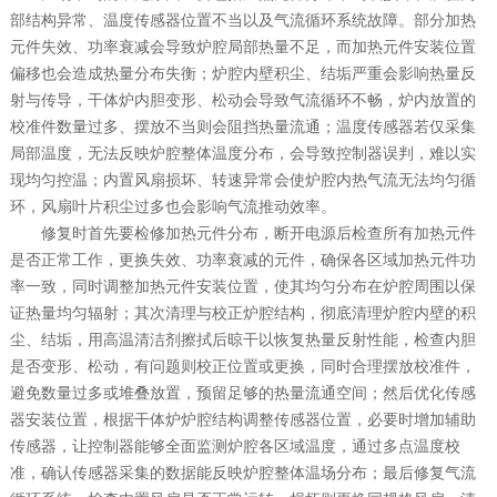
部结构异常、温度传感器位置不当以及气流循环系统故障。部分加热
元件失效、功率衰减会导致炉腔局部热量不足，而加热元件安装位置
偏移也会造成热量分布失衡；炉腔内壁积尘、结垢严重会影响热量反
射与传导，干体炉内胆变形、松动会导致气流循环不畅，炉内放置的
校准件数量过多、摆放不当则会阻挡热量流通；温度传感器若仅采集
局部温度，无法反映炉腔整体温度分布，会导致控制器误判，难以实
现均匀控温；内置风扇损坏、转速异常会使炉腔内热气流无法均匀循
环，风扇叶片积尘过多也会影响气流推动效率。
修复时首先要检修加热元件分布，断开电源后检查所有加热元件
是否正常工作，更换失效、功率衰减的元件，确保各区域加热元件功
率一致，同时调整加热元件安装位置，使其均匀分布在炉腔周围以保
证热量均匀辐射；其次清理与校正炉腔结构，彻底清理炉腔内壁的积
尘、结垢，用高温清洁剂擦拭后晾干以恢复热量反射性能，检查内胆
是否变形、松动，有问题则校正位置或更换，同时合理摆放校准件，
避免数量过多或堆叠放置，预留足够的热量流通空间；然后优化传感
器安装位置，根据干体炉炉腔结构调整传感器位置，必要时增加辅助
传感器，让控制器能够全面监测炉腔各区域温度，通过多点温度校
准，确认传感器采集的数据能反映炉腔整体温场分布；最后修复气流