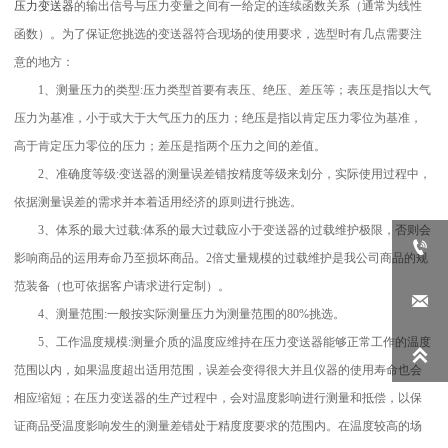
压力变送器
的输出信号与压力变量之间有一给定的连续函数关系（通常为线性
函数）。为了保证您挑选的变送器符合现场的使用要求，选型时有几点需要注
意的地方：
1、测量压力的类型:压力类型首要有表压、绝压、差压等；表压是指以大气
压力为基准，小于或大于大气压力的压力；绝压是指以肯定压力零位为基准，
高于肯定压力零位的压力；差压是指两个压力之间的差值。
2、准确度等级:变送器的测量误差错按精度等级来划分，实际使用过程中，
依据测量误差的需求并本着适用经济的原则进行挑选。
3、体系的最大过载:体系的最大过载应小于变送器的过载维护极限，否则会

影响商品的运用寿命乃至损坏商品。2倍丈量规模的过载维护是我公司商品的规
范装备（也可依据客户请求进行定制）。

4、测量范围:一般按实际测量压力为测量范围的80%挑选。
5、工作温度规模:测量介质的温度应维持在压力变送器能够正常工作的温度

范围以内，如果温度超出适用范围，误差会变得很大并且仪器的使用寿命也会
相应缩短；在压力变送器的生产过程中，会对温度影响进行测量和抵偿，以保
证商品受温度影响发生的测量差错处于精度度要求的范围内。在温度较高的场