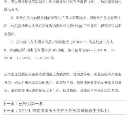
合，可以思考挑选高温型压力变送器或采纳装置冷凝管（器）、散热器等辅佐
降温办法。
6、测量介质与触摸原料的兼容性:在某些应用地点，因测量介质具有腐蚀
性，此刻需选用与丈量介质兼容的资料或进行特别的工艺处理，保证变送器不
被损坏。
7、压力接口方法:通常商品以螺纹衔接（M20×1.5）为规范接口方法。
8、供电电源和输出信号:通常为24V供电，输出信号包含4～20mADC、0～
5VDC、1～5VDC、0～10VDC等。
压力变送器的选用主要依据测量压力的类型、准确度等级、测量范围等角度去
考虑，确定所采用变送器的生产厂家及型号后，根据使用要求确定变送器的量
程。量程选择时应遵循量程上下可调、精度最高、价格适合等原则综合考虑。
上一页：已经为第一条
上一页：
XY551-2S管道试压天平在天然气管道建设中的应用