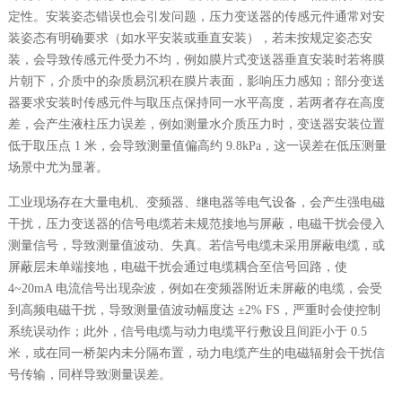
定性。安装姿态错误也会引发问题，压力变送器的传感元件通常对安
装姿态有明确要求（如水平安装或垂直安装），若未按规定姿态安
装，会导致传感元件受力不均，例如膜片式变送器垂直安装时若将膜
片朝下，介质中的杂质易沉积在膜片表面，影响压力感知；部分变送
器要求安装时传感元件与取压点保持同一水平高度，若两者存在高度
差，会产生液柱压力误差，例如测量水介质压力时，变送器安装位置
低于取压点 1 米，会导致测量值偏高约 9.8kPa，这一误差在低压测量
场景中尤为显著。
工业现场存在大量电机、变频器、继电器等电气设备，会产生强电磁
干扰，压力变送器的信号电缆若未规范接地与屏蔽，电磁干扰会侵入
测量信号，导致测量值波动、失真。若信号电缆未采用屏蔽电缆，或
屏蔽层未单端接地，电磁干扰会通过电缆耦合至信号回路，使
4~20mA 电流信号出现杂波，例如在变频器附近未屏蔽的电缆，会受
到高频电磁干扰，导致测量值波动幅度达 ±2% FS，严重时会使控制
系统误动作；此外，信号电缆与动力电缆平行敷设且间距小于 0.5
米，或在同一桥架内未分隔布置，动力电缆产生的电磁辐射会干扰信
号传输，同样导致测量误差。