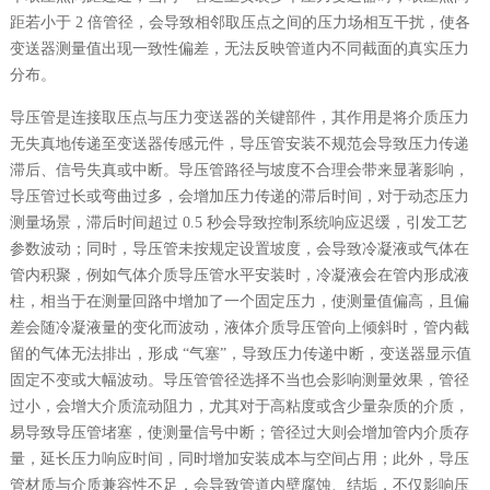
距若小于 2 倍管径，会导致相邻取压点之间的压力场相互干扰，使各
变送器测量值出现一致性偏差，无法反映管道内不同截面的真实压力
分布。
导压管是连接取压点与压力变送器的关键部件，其作用是将介质压力
无失真地传递至变送器传感元件，导压管安装不规范会导致压力传递
滞后、信号失真或中断。导压管路径与坡度不合理会带来显著影响，
导压管过长或弯曲过多，会增加压力传递的滞后时间，对于动态压力
测量场景，滞后时间超过 0.5 秒会导致控制系统响应迟缓，引发工艺
参数波动；同时，导压管未按规定设置坡度，会导致冷凝液或气体在
管内积聚，例如气体介质导压管水平安装时，冷凝液会在管内形成液
柱，相当于在测量回路中增加了一个固定压力，使测量值偏高，且偏
差会随冷凝液量的变化而波动，液体介质导压管向上倾斜时，管内截
留的气体无法排出，形成 “气塞”，导致压力传递中断，变送器显示值
固定不变或大幅波动。导压管管径选择不当也会影响测量效果，管径
过小，会增大介质流动阻力，尤其对于高粘度或含少量杂质的介质，
易导致导压管堵塞，使测量信号中断；管径过大则会增加管内介质存
量，延长压力响应时间，同时增加安装成本与空间占用；此外，导压
管材质与介质兼容性不足，会导致管道内壁腐蚀、结垢，不仅影响压