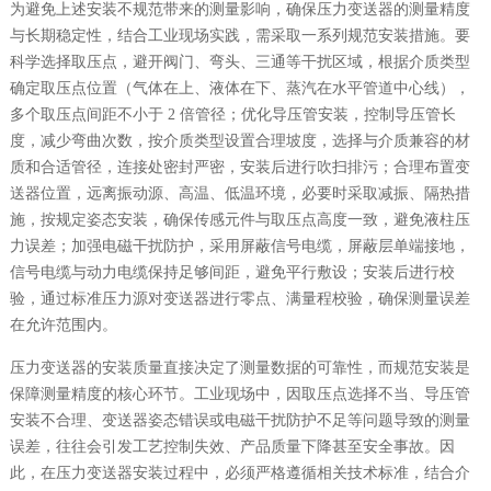
为避免上述安装不规范带来的测量影响，确保压力变送器的测量精度
与长期稳定性，结合工业现场实践，需采取一系列规范安装措施。要
科学选择取压点，避开阀门、弯头、三通等干扰区域，根据介质类型
确定取压点位置（气体在上、液体在下、蒸汽在水平管道中心线），
多个取压点间距不小于 2 倍管径；优化导压管安装，控制导压管长
度，减少弯曲次数，按介质类型设置合理坡度，选择与介质兼容的材
质和合适管径，连接处密封严密，安装后进行吹扫排污；合理布置变
送器位置，远离振动源、高温、低温环境，必要时采取减振、隔热措
施，按规定姿态安装，确保传感元件与取压点高度一致，避免液柱压
力误差；加强电磁干扰防护，采用屏蔽信号电缆，屏蔽层单端接地，
信号电缆与动力电缆保持足够间距，避免平行敷设；安装后进行校
验，通过标准压力源对变送器进行零点、满量程校验，确保测量误差
在允许范围内。
压力变送器的安装质量直接决定了测量数据的可靠性，而规范安装是
保障测量精度的核心环节。工业现场中，因取压点选择不当、导压管
安装不合理、变送器姿态错误或电磁干扰防护不足等问题导致的测量
误差，往往会引发工艺控制失效、产品质量下降甚至安全事故。因
此，在压力变送器安装过程中，必须严格遵循相关技术标准，结合介