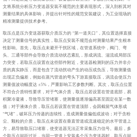
文将系统分析压力变送器安装不规范的主要表现形式，深入剖析其对
测量结果的具体影响，并提出针对性的规范安装建议，为工业现场的
精准测量提供技术参考。
取压点是压力变送器获取介质压力的 “第一道关口”，其位置选择直接
决定了测量信号的真实性，取压点安装不规范会对测量结果产生根本
性影响。首先，取压点未避开干扰区域，在管道系统中，阀门、弯
头、三通等部件会导致介质流动状态紊乱，形成涡流、湍流或局部压
力突变，若取压点设置在这些部件附近，变送器检测到的压力并非介
质的真实静压，而是包含了流动扰动产生的动压或负压，导致测量值
出现正负偏差，例如在蒸汽管道的弯头下游直接取压，涡流会使压力
测量值波动幅度达 ±5%，严重影响工艺参数判断。其次，取压点位置
不符合介质特性要求，对于气体介质，取压点若设置在管道底部，易
积聚冷凝液，导致导压管堵塞，使测量值逐渐偏高甚至固定在某一数
值；对于液体介质，取压点若设置在管道顶部，会因截留气体形成
“气堵”，破坏压力传递的连续性，造成测量值偏低或波动；对于含粉
尘、颗粒的介质，取压点未设置在垂直管道或流速稳定的水平管道上
方，易导致取压口堵塞，使变送器无法正常采集压力信号。最后，多
个取压点间距过近，当同一管道上安装多个压力变送器时，取压点间