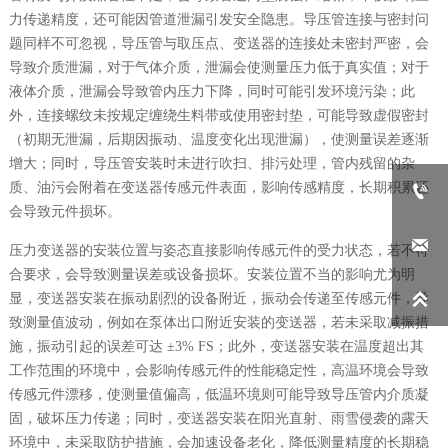
力传递精度，还可能因管道泄漏引发安全隐患。导压管连接与密封问
题同样不可忽视，导压管与取压点、变送器的连接处未密封严密，会
导致介质泄漏，对于气体介质，泄漏会使测量压力低于真实值；对于
液体介质，泄漏会导致管内压力下降，同时可能引发环境污染；此
外，连接螺纹未按规定缠绕生料带或使用密封垫，可能导致虚假密封
（初期无泄漏，后期因振动、温度变化出现泄漏），使测量误差逐渐
增大；同时，导压管安装时未进行吹扫、排污处理，管内残留的杂
质、油污会附着在变送器传感元件表面，影响传感精度，长期积累还

会导致元件损坏。

压力变送器的安装位置与姿态直接影响传感元件的受力状态，若不符
合要求，会导致测量误差或设备损坏。安装位置不当的影响尤为明

显，变送器安装在振动剧烈的设备附近，振动会传递至传感元件，导
致测量值波动，例如在泵体出口附近安装的变送器，若未采取减振措
施，振动引起的误差可达 ±3% FS；此外，变送器安装在温度超出其
工作范围的环境中，会影响传感元件的性能稳定性，高温环境会导致
传感元件漂移，使测量值偏高，低温环境则可能导致导压管内介质凝
固，破坏压力传递；同时，变送器安装在阳光直射、雨雪侵袭的露天
环境中，未采取防护措施，会加速设备老化，降低测量精度的长期稳