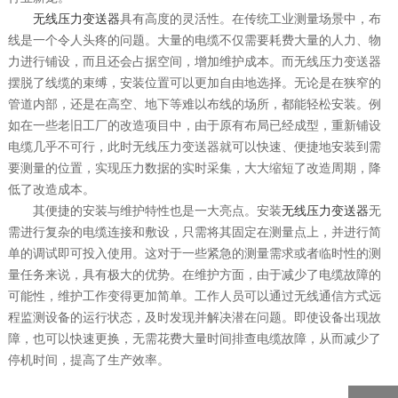
无线压力变送器
具有高度的灵活性。在传统工业测量场景中，布
线是一个令人头疼的问题。大量的电缆不仅需要耗费大量的人力、物
力进行铺设，而且还会占据空间，增加维护成本。而无线压力变送器
摆脱了线缆的束缚，安装位置可以更加自由地选择。无论是在狭窄的
管道内部，还是在高空、地下等难以布线的场所，都能轻松安装。例
如在一些老旧工厂的改造项目中，由于原有布局已经成型，重新铺设
电缆几乎不可行，此时无线压力变送器就可以快速、便捷地安装到需
要测量的位置，实现压力数据的实时采集，大大缩短了改造周期，降
低了改造成本。
其便捷的安装与维护特性也是一大亮点。安装
无线压力变送器
无
需进行复杂的电缆连接和敷设，只需将其固定在测量点上，并进行简
单的调试即可投入使用。这对于一些紧急的测量需求或者临时性的测
量任务来说，具有极大的优势。在维护方面，由于减少了电缆故障的
可能性，维护工作变得更加简单。工作人员可以通过无线通信方式远
程监测设备的运行状态，及时发现并解决潜在问题。即使设备出现故
障，也可以快速更换，无需花费大量时间排查电缆故障，从而减少了
停机时间，提高了生产效率。