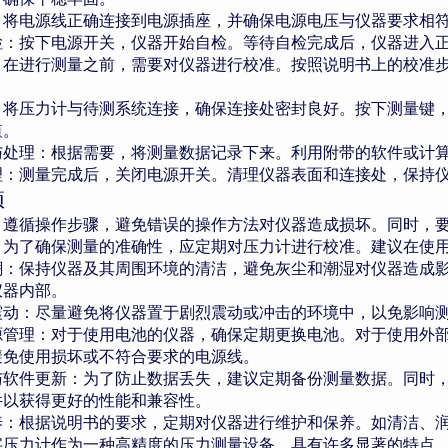
：将电源线正确连接到电源插座，并确保电源电压与仪器要求相
检：按下电源开关，仪器开始自检。等待自检完成后，仪器进入
：在进行测量之前，需要对仪器进行校准。按照说明书上的校准
：将压力计与待测系统连接，确保连接处密封良好。按下测量键
值。
与处理：根据需要，将测量数据记录下来。利用附带的软件或计
理：测量完成后，关闭电源开关。清理仪器表面和连接处，保持
项
：遵循操作步骤，避免错误的操作方法对仪器造成损坏。同时，
：为了确保测量的准确性，应定期对压力计进行校准。建议在使
潮：保持仪器及其周围环境的清洁，避免灰尘和潮湿对仪器造成
仪器内部。
震动：尽量避免将仪器置于剧烈震动或冲击的环境中，以免影响
源管理：对于使用电池的仪器，确保定期更换电池。对于使用外
避免使用损坏或不符合要求的电源线。
与软件更新：为了防止数据丢失，建议定期备份测量数据。同时
件以获得更好的性能和兼容性。
养：根据说明书的要求，定期对仪器进行维护和保养。如清洁、
字压力计作为一种高精度的压力测量设备，具有许多显著的特点