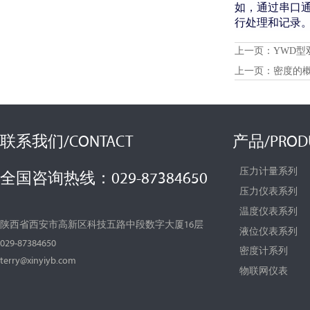
如，通过串口
行处理和记录
上一页：
YWD
上一页：
密度的
联系我们/CONTACT
产品/PROD
压力计量系列
全国咨询热线：029-87384650
压力仪表系列
温度仪表系列
陕西省西安市高新区科技五路中段数字大厦16层
液位仪表系列
029-87384650
密度计系列
terry@xinyiyb.com
物联网仪表