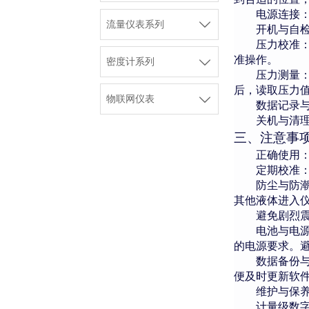
电源连接

流量仪表系列
开机与自
压力校准
准操作。

密度计系列
压力测量
后，读取压力

物联网仪表
数据记录
关机与清
三、注意事
正确使用
定期校准
防尘与防
其他液体进入
避免剧烈
电池与电
的电源要求。
数据备份
便及时更新软
维护与保
计量级数