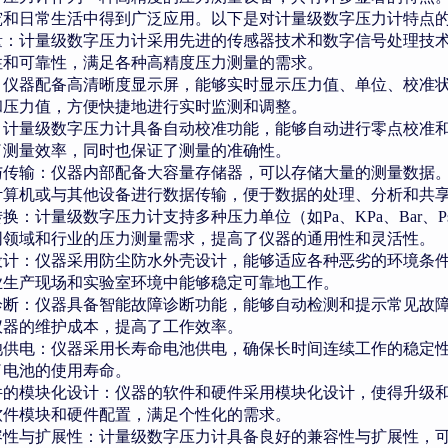
究和日常生活中得到广泛应用。以下是对计量级数字压力计特点
量：计量级数字压力计采用先进的传感器技术和数字信号处理技
性和可靠性，满足各种高精度压力测量的需求。
：仪器配备高清晰度显示屏，能够实时显示压力值、单位、校准
和压力值，方便快捷地进行实时监测和调整。
：计量级数字压力计具备自动校准功能，能够自动进行零点校准
了测量效率，同时也保证了测量的准确性。
与传输：仪器内部配备大容量存储器，可以存储大量的测量数据
计算机或与其他设备进行数据传输，便于数据的处理、分析和共
转换：计量级数字压力计支持多种压力单位（如
Pa、KPa、Ba
同领域和行业的压力测量需求，提高了仪器的通用性和灵活性。
设计：仪器采用防尘防水外壳设计，能够适应各种恶劣的环境条
业生产现场和实验室环境中能够稳定可靠地工作。
诊断：仪器具备智能故障诊断功能，能够自动检测和提示常见故
仪器的维护成本，提高了工作效率。
池供电：仪器采用长寿命电池供电，确保长时间连续工作的稳定
了电池的使用寿命。
件的模块化设计：仪器的软件和硬件采用模块化设计，使得升级
软件模块和硬件配置，满足个性化的需求。
容性与扩展性：计量级数字压力计具备良好的兼容性与扩展性，