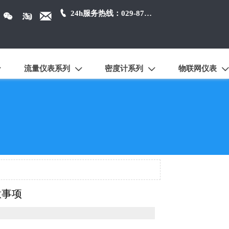

24h服务热线：029-87384650



流量仪表系列
密度计系列
物联网仪表




意事项