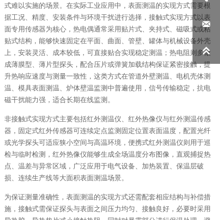
式难以实施的场景。在实际工业应用中，表面测温的实现方式需要根
据工况、精度、安装条件与环境干扰进行选择，接触式实现方式以表

面专用传感器为核心，热电偶通常采用贴片式、夹持式、磁吸式或粘
贴式结构，能够快速固定在平面、曲面、管壁、罐体与机械设备外壳

上，安装灵活、成本较低，可直接贴合实现稳定测温；热电阻则多做
成薄膜型、薄片型探头，配合压片或弹簧加载结构保证紧密接触，提
升热响应速度与测量一致性，这类方式在管道外壁测温、电机壳体测
温、模具表面测温、炉体壁温监测中普遍使用，信号传输稳定，抗电
磁干扰能力强，适合长期在线监测。
非接触式实现方式主要包括红外测温仪、红外热像仪与红外测温传感
器，固定式红外传感器可连续定点监测固定位置表面温度，配置光纤
或光学探头可适应狭小空间与高温环境，便携式红外测温仪则用于巡
检与临时检测，红外热像仪能够生成全场温度分布图像，直观捕捉热
点、温差与异常区域，广泛应用于电气设备、加热装置、保温层破
损、连续生产线等大面积表面测温场景。
为保证测量准确性，表面测温的实现方式还需配套相应结构与补偿措
施，接触式需保证探头与表面之间压力均匀、接触良好，必要时采用