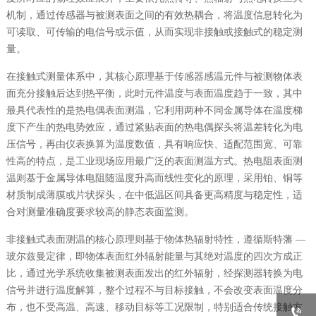
机制，通过传感器与被测表面之间的有效热耦合，将温度信息转化为
可读取、可传输的电信号或示值，从而实现非接触或接触式的稳定测
量。
在接触式测量体系中，其核心原理基于传感器感温元件与被测物体表
面充分接触后达到热平衡，此时元件温度与表面温度趋于一致，其中
最具代表性的是热电偶表面测温，它利用两种不同金属导体在温度梯
度下产生的热电势效应，通过紧贴表面的热电偶探头将温差转化为电
压信号，再由仪表换算为温度数值，具有响应快、适配范围宽、可靠
性高的特点，是工业现场应用最广泛的表面测温方式。热电阻表面测
温则基于金属导体电阻随温度升高而线性变化的原理，采用铂、铜等
材质制成薄膜或片状探头，在中低温区间具备更高精度与稳定性，适
合对测量准确度要求较高的静态表面监测。
非接触式表面测温的核心原理则基于物体热辐射特性，遵循斯特藩 —
玻尔兹曼定律，即物体表面红外辐射能量与其绝对温度的四次方成正
比，通过光学系统收集被测表面发出的红外辐射，经探测器转换为电
信号并进行温度解算，整个过程不与目标接触，不会改变表面温度分
布，也不受高温、高速、移动目标等工况限制，特别适合传统接触方
