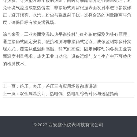
导热胶、导热垫片减小接触热阻，同时对暴露部分进行保温处理，避
免环境气流造成散热偏差；非接触式则需根据表面发射率进行参数修
正，避开烟雾、水汽、粉尘与强反射干扰，选择合适的测量距离与角
度，确保目标有效充满视场。
综合来看，工业表面测温以热平衡接触与红外辐射探测为核心原理，
通过接触式固定安装、便携检测与非接触式定点、成像监测等多种实
现方式，覆盖从低温到高温、静态到高速、固定到移动的各类工业表
面温度测量需求，成为工业自动化、设备运维与安全生产中不可替代
的检测技术。
上一页：
绝压、表压、差压三者应用场景彻底讲清
上一页：
双金属温度计、热电偶、热电阻综合对比与选型指南
© 2022 西安鑫仪仪表科技有限公司