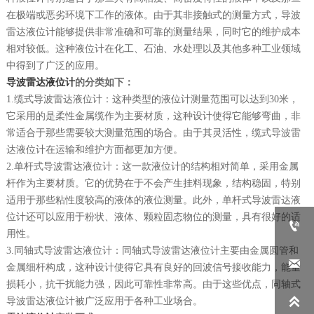
在极端或恶劣环境下工作的液体。由于其非接触式的测量方式，导波
雷达液位计能够提供非常准确和可靠的测量结果，同时它的维护成本
相对较低。这种液位计在化工、石油、水处理以及其他多种工业领域
中得到了广泛的应用。
导波雷达液位计
的分类如下：
1.缆式导波雷达液位计：这种类型的液位计测量范围可以达到30米，
它采用的是柔性金属缆作为主要材质，这种设计使得它能够弯曲，非
常适合于那些需要较大测量范围的场合。由于其灵活性，缆式导波雷
达液位计在运输和维护方面都更加方便。
2.单杆式导波雷达液位计：这一款液位计的结构相对简单，采用金属
杆作为主要材质。它的优势在于不会产生挂料现象，结构稳固，特别
适用于那些粘性度较高的液体的液位测量。此外，单杆式导波雷达液
位计还可以应用于粉状、液体、颗粒固态物位的测量，具有很好的适

用性。
3.同轴式导波雷达液位计：同轴式导波雷达液位计主要由金属圆管和

金属细杆构成，这种设计使得它具有良好的回波信号接收能力，能量
损耗小，抗干扰能力强，因此可靠性非常高。由于这些优点，同轴式

导波雷达液位计被广泛应用于各种工业场合。