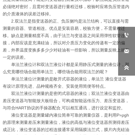
必须绝对密封，且需对变送器进行量程迁移，校验时应将负压管道内
的介质液体的误差迁移掉。
2.双法兰是指变送器的正、负压侧均是法兰结构，可以直接与需
测量的容器、管道相连。优点是安装容易，校验方便，不需量程迁

移。缺点是测量精度不高，由于法兰与变送器之间采用弹性软管连
接，内部应该是充满硅油，所以对介质压力变化的传递有一定的偏
差，外界温度变换多多少少对硅油有一些影响，所以测量反映上就有

一定的误差。
单法兰液位计和双法兰液位计都是采用静压式测量的液位计，那

么究竟哪些场合能用单法兰，哪些场合能用双法兰的呢？
单法兰液位计测量的是敞开式容器的液位，单法兰 液位变送器
有设计原理先进、品种规格齐全、安装使用简便等特点。
双法兰液位计测量的是密闭式容器的液位；双法兰液位变送器由
差压变送器与智能放大板组合，可构成智能远传压力、差压变送器，
与符合HART协议的手操器配合,可以相互通讯，进行设定和监控。
液位变送器是测量罐内液位简单可靠的测量仪器，是利用P=ρgh
的原理来测量差压来测量液位，液位的高低与液位变送器所测得差压
成正比，液位变送器的过程连接通常采用隔膜法兰式，膜片内充硅油