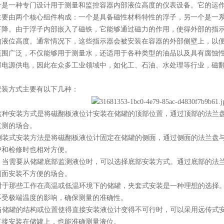
计是一种专门设计用于测量和监控容器内部液位高度的仪表设备。它的运
主要由两个核心组件构成：一个是具备磁性材料特性的浮子，另一个是一
下降。由于浮子内部嵌入了磁铁，它能够通过磁力的作用，使得外部的指
的液位高度。通常情况下，这些指示器会被安装在容器的外部侧壁上，以
范围广泛，不仅能够用于测量水，还适用于各种类型的油品以及具有腐蚀
部电源供电，因此在众多工业领域中，如化工、石油、水处理等行业，磁
安装方式主要有以下几种：
式：这种安装方式是将磁翻板液位计安装在储罐的顶部位置，通过顶部的法兰
监测的场合。
式：侧装式安装方法是将磁翻板液位计固定在储罐的侧面，通过侧面的法兰盘
护和检修时也相对方便。
安装：当需要从储罐底部监测液位时，可以选择底部安装方式。通过底部的法
侧面安装不方便的场合。
式：对于那些工作在高温或低温环境下的储罐，夹套式安装是一种理想的选择
不受极端温度的影响，确保测量的准确性。
式：当储罐的结构或位置使得直接安装液位计变得不可行时，可以采用远传式
直接安装在储罐上，也能准确测量液位。