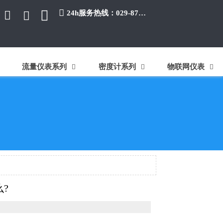


24h服务热线：029-87384650


流量仪表系列
密度计系列
物联网仪表



?